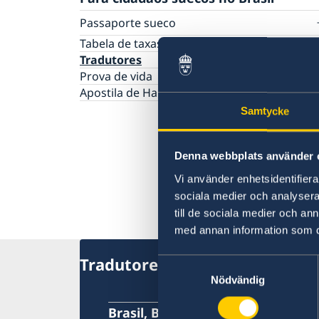
Passaporte sueco
Renovação de passaporte para adultos
Tabela de taxas - Brasil
Renovação de passaporte sueco para meno
Tradutores
de 18 anos
Prova de vida
Solicitação do primeiro passaporte sueco p
Apostila de Haia
crianças menores de 18 anos
Samtycke
Passaporte de emergência
Carterinha de Identidade Nacional
Número de coordenação
Denna webbplats använder 
Vi använder enhetsidentifierar
sociala medier och analysera 
till de sociala medier och a
med annan information som du 
Tradutores
Samtyckesval
Nödvändig
Brasil, Brasília