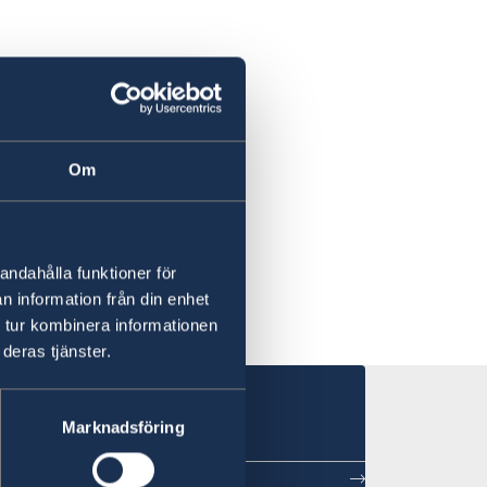
)
c)
Om
andahålla funktioner för
n information från din enhet
 tur kombinera informationen
deras tjänster.
Marknadsföring