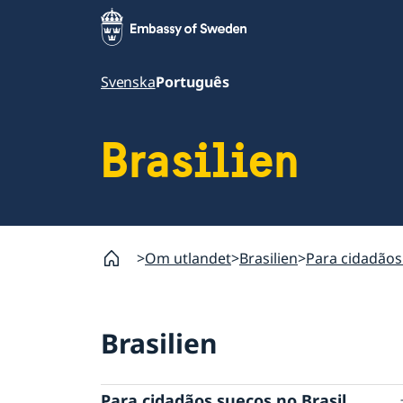
Svenska
Português
Brasilien
Om utlandet
Brasilien
Para cidadãos
Brasilien
Para cidadãos suecos no Brasil