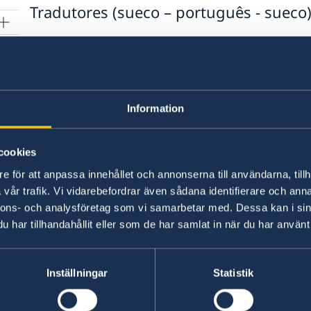
Tradutores (sueco – português - sueco
São Carlos
res
Stefan Johansson (não pode ser nomeado ad-ho
Tel. +55 44 997 763 322 (Whatsapp/Telegram)
ara
E-mail:
s@sjson.com
Information
Rio de Janeiro
Anna Nyström
cookies
Tel. +55 21 2554-9042, +55 21 98301-3999
e för att anpassa innehållet och annonserna till användarna, tillh
E-mail:
annacmn@terra.com.br
vår trafik. Vi vidarebefordrar även sådana identifierare och anna
nnons- och analysföretag som vi samarbetar med. Dessa kan i sin
har tillhandahållit eller som de har samlat in när du har använt 
Inställningar
Statistik