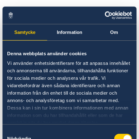
As seguintes regras precisam ser cumpridas
Samtycke
Information
Om
quando se faz a solicitação do passaporte da
criança:
Denna webbplats använder cookies
Vi använder enhetsidentifierare för att anpassa innehållet
och annonserna till användarna, tillhandahålla funktioner
A criança deve comparecer na Embaixada
för sociala medier och analysera vår trafik. Vi
com pelo menos um dos pais/guardiões.
vidarebefordrar även sådana identifierare och annan
As identidades dos pais/guardiões devem
information från din enhet till de sociala medier och
annons- och analysföretag som vi samarbetar med.
ser comprovadas com passaporte ou uma
Dessa kan i sin tur kombinera informationen med annan
identidade válida com foto.
information som du har tillhandahållit eller som de har
Caso apenas um dos guardiões visite a
samlat in när du har använt deras tjänster.
Embaixada com a criança, o outro
Samtyckesval
guardião precisa preencher e assinar o
Nödvändig