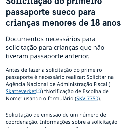
Solicitação do primeiro
Passaporte sueco
passaporte sueco para
Renovação de passaporte para adultos
Renovação de passaporte sueco para menores de 18
crianças menores de 18 anos
anos
Solicitação do primeiro passaporte sueco para
Documentos necessários para
crianças menores de 18 anos
Passaporte de emergência
solicitação para crianças que não
Carterinha de Identidade Nacional
tiveram passaporte anterior.
Número de coordenação
Tabela de taxas - Brasil
Antes de fazer a solicitação do primeiro
Tradutores
Prova de vida
passaporte é necessário realizar: Solicitar na
Apostila de Haia
Agência Nacional de Administração Fiscal (
Skatteverket
) “Notificação de Escolha de
Nome” usando o formulário (
SKV 7750
).
Solicitação de emissão de um número de
coordenação. Informações sobre a solicitação