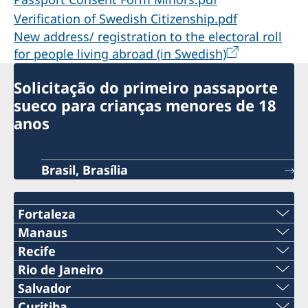
Verification of Swedish Citizenship.pdf
New address/ registration to the electoral roll
for people living abroad (in Swedish)
Solicitação do primeiro passaporte
sueco para crianças menores de 18
anos
Brasil, Brasília
Fortaleza
Tel:
Manaus
Telefone:
Recife
+55 85 98551 1215
Telefone:
Rio de Janeiro
+55 (92) 3643 2005
Telefone:
Salvador
E-mail:
+55 (81) 3423 8805
E-mail:
Curitiba