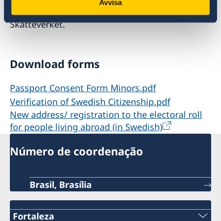
Avvisa
semanas para ser processado pelo
Skatteverket.
Download forms
Passport Consent Form Minors.pdf
Verification of Swedish Citizenship.pdf
New address/ registration to the electoral roll
for people living abroad (in Swedish)
Número de coordenação
Brasil, Brasília
Fortaleza