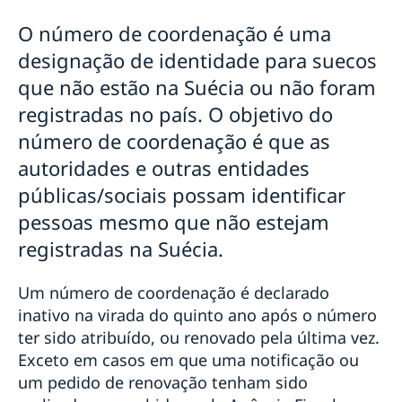
Renovação de passaporte para adultos
O número de coordenação é uma
Renovação de passaporte sueco para menores de 18
designação de identidade para suecos
anos
Solicitação do primeiro passaporte sueco para
que não estão na Suécia ou não foram
crianças menores de 18 anos
registradas no país. O objetivo do
Passaporte de emergência
número de coordenação é que as
Carterinha de Identidade Nacional
Número de coordenação
autoridades e outras entidades
Tabela de taxas - Brasil
públicas/sociais possam identificar
Tradutores
pessoas mesmo que não estejam
Prova de vida
Apostila de Haia
registradas na Suécia.
Um número de coordenação é declarado
inativo na virada do quinto ano após o número
ter sido atribuído, ou renovado pela última vez.
Exceto em casos em que uma notificação ou
um pedido de renovação tenham sido