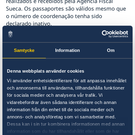
realizados e recebidos pela Agência Fiscal
Sueca. Os passaportes são válidos mesmo que
o número de coordenação tenha sido
declarado inativo.
As autoridades suecas (embaixadas ou a
polícia) agem como um canal de contato para
Samtycke
Information
Om
encaminhar pedidos e notificações de
renovação de número coordenação para a
Agência Fiscal Sueca, com a finalidade de
Denna webbplats använder cookies
obtenção de passaporte. Isto é, ao solicitar um
Vi använder enhetsidentifierare för att anpassa innehållet
novo passaporte, ou carteira de identidade
och annonserna till användarna, tillhandahålla funktioner
nacional.
för sociala medier och analysera vår trafik. Vi
vidarebefordrar även sådana identifierare och annan
Os documentos exigidos no momento do
information från din enhet till de sociala medier och
annons- och analysföretag som vi samarbetar med.
registro são os mesmos requeridos quando um
Dessa kan i sin tur kombinera informationen med annan
cidadão dá entrada em um pedido de número
information som du har tillhandahållit eller som de har
de coordenação pela primeira vez.