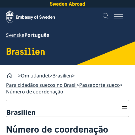
Sweden Abroad
Svenska
Português
Brasilien
Om utlandet
Brasilien
Para cidadãos suecos no Brasil
Passaporte sueco
Número de coordenação
Brasilien
Para cidadãos suecos no Brasil
Número de coordenação
Passaporte sueco