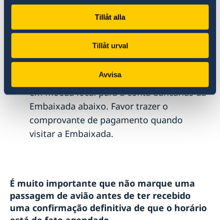
precisa ser retirada dento de 6 meses sob
Tillåt alla
risco de cancelamento de destruição.
A taxa da emissão não é devolvida. A taxa
Tillåt urval
é do mesmo valor que a taxa de emissão
de um passaporte comum (vide
Avvisa
Emolumentos/Tabela de Taxas) e é paga
em moeda local para a conta bancárias da
Embaixada abaixo. Favor trazer o
comprovante de pagamento quando
visitar a Embaixada.
É muito importante que não marque uma
passagem de avião antes de ter recebido
uma confirmação definitiva de que o horário
está de fato agendado.