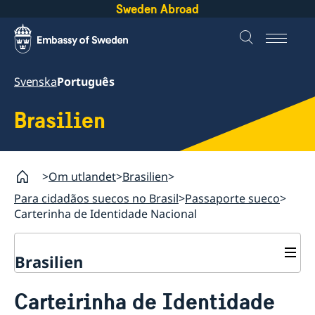
Sweden Abroad
Svenska
Português
Brasilien
Om utlandet
Brasilien
Para cidadãos suecos no Brasil
Passaporte sueco
Carterinha de Identidade Nacional
Brasilien
Para cidadãos suecos no Brasil
Carteirinha de Identidade
Passaporte sueco