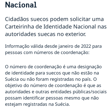
Nacional
Renovação de passaporte para adultos
Renovação de passaporte sueco para menores de 18
anos
Cidadãos suecos podem solicitar uma
Solicitação do primeiro passaporte sueco para
Carteirinha de Identidade Nacional nas
crianças menores de 18 anos
autoridades suecas no exterior.
Passaporte de emergência
Carterinha de Identidade Nacional
Número de coordenação
Informação válida desde janeiro de 2022 para
Tabela de taxas - Brasil
pessoas com números de coordenação:
Tradutores
Prova de vida
O número de coordenação é uma designação
Apostila de Haia
de identidade para suecos que não estão na
Suécia ou não foram registradas no país. O
objetivo do número de coordenação é que as
autoridades e outras entidades públicas/sociais
possam identificar pessoas mesmo que não
estejam registradas na Suécia.