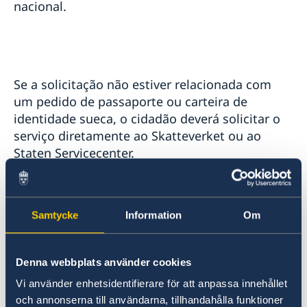
nacional.
Se a solicitação não estiver relacionada com
um pedido de passaporte ou carteira de
identidade sueca, o cidadão deverá solicitar o
serviço diretamente ao Skatteverket ou ao
Staten Servicecenter.
Se o titular do passaporte quiser saber se o seu
número de coordenação está inativo ou se foi
Samtycke
Information
Om
declarado suspenso, o titular interessado
deverá entrar em contato com a agência
Skatteverket.
Denna webbplats använder cookies
Vi använder enhetsidentifierare för att anpassa innehållet
A identidade sueca comprova que uma pessoa
och annonserna till användarna, tillhandahålla funktioner