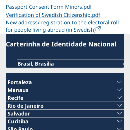
Passport Consent Form Minors.pdf
Verification of Swedish Citizenship.pdf
New address/ registration to the electoral roll
for people living abroad (in Swedish)
Carterinha de Identidade Nacional
Brasil, Brasília
Fortaleza
Tel:
Manaus
Telefone:
Recife
+55 85 98551 1215
Telefone:
Rio de Janeiro
+55 (92) 3643 2005
Telefone:
Salvador
E-mail:
+55 (81) 3423 8805
E-mail:
Curitiba
Telefone:
+55 (21) 3852 3143
consuladosueciafortaleza@gmail.com
Telefone:
São Paulo