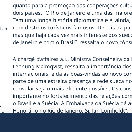
quanto para a promoção das cooperações cultur
dois países. “O Rio de Janeiro é uma das maiore
Tem uma longa história diplomática e é, ainda
com destinos turísticos famosos. Depois da pa
efan
mas que haja cada vez mais interesse dos sueco
de Janeiro e com o Brasil”, ressalta o novo côns
A chargé d’affaires a.i., Ministra Conselheira d
Lennung Malmqvist, ressalta a importância dos
internacionais, e dá as boas-vindas ao novo cô
parte de uma estreita presença e rede sueca no
consular seja o mais eficiente possível. Os 
ª
importante no fortalecimento das relações come
o Brasil e a Suécia. A Embaixada da Suécia dá 
,
Honorário no Rio de Janeiro, Sr. Jan Lomholdt”.
ue
De Louise para Jan