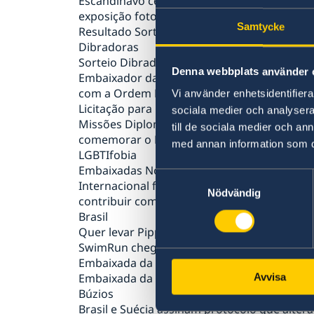
Escandinavo celebram o Dia dos Pais com
exposição fotográfica
Samtycke
Resultado Sorteio Embaixada da Suécia-
Dibradoras
Sorteio Dibradoras
Denna webbplats använder 
Embaixador da Suécia no Brasil é condecor
com a Ordem Nacional do Cruzeiro do Sul
Vi använder enhetsidentifierar
Licitação para Evento
sociala medier och analysera 
Missões Diplomáticas em Brasília se unem p
till de sociala medier och a
comemorar o Dia Internacional Contra a
med annan information som du 
LGBTIfobia
Embaixadas Nórdicas e Transparência
Samtyckesval
Internacional formalizam parceria para
Nödvändig
contribuir com o combate à corrupção no
Brasil
Quer levar Pippi Meialonga para a sua escol
SwimRun chega ao Brasil com apoio da
Embaixada da Suécia
Embaixada da Suécia promove plogging em
Avvisa
Búzios
Brasil e Suécia assinam protocolo que altera