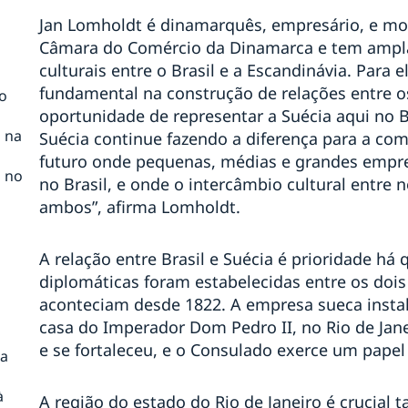
Jan Lomholdt é dinamarquês, empresário, e mora
Câmara do Comércio da Dinamarca e tem ampla 
culturais entre o Brasil e a Escandinávia. Para 
fundamental na construção de relações entre os
o
oportunidade de representar a Suécia aqui no B
n na
Suécia continue fazendo a diferença para a co
futuro onde pequenas, médias e grandes empr
n no
no Brasil, e onde o intercâmbio cultural entre 
ambos”, afirma Lomholdt.
A relação entre Brasil e Suécia é prioridade há
diplomáticas foram estabelecidas entre os dois 
aconteciam desde 1822. A empresa sueca instalo
casa do Imperador Dom Pedro II, no Rio de Janei
e se fortaleceu, e o Consulado exerce um papel
ia
à
A região do estado do Rio de Janeiro é crucial 