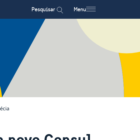
Pesquisar
Menu
écia
m novo Consul-