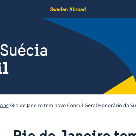
Sweden Abroad
 Suécia
il
cias
Rio de Janeiro tem novo Consul-Geral Honorário da Su
Rio de Janeiro te