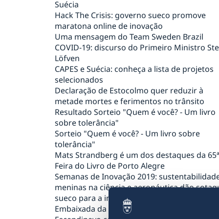
Suécia
Hack The Crisis: governo sueco promove
maratona online de inovação
Uma mensagem do Team Sweden Brazil
COVID-19: discurso do Primeiro Ministro St
Löfven
CAPES e Suécia: conheça a lista de projetos
selecionados
Declaração de Estocolmo quer reduzir à
metade mortes e ferimentos no trânsito
Resultado Sorteio "Quem é você? - Um livro
sobre tolerância"
Sorteio "Quem é você? - Um livro sobre
tolerância"
Mats Strandberg é um dos destaques da 65
Feira do Livro de Porto Alegre
Semanas de Inovação 2019: sustentabilidade
meninas na ciência e aeronáutica dão sotaq
sueco para a inovação
Embaixada da Suécia e Restaurante O