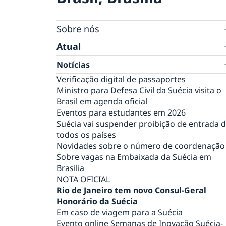
Sobre nós
Equipe da embaixada
Atual
Tratamento de dados pessoais na embaixad
Notícias
da Suécia em Brasília
Verificação digital de passaportes
Ministro para Defesa Civil da Suécia visita o
Brasil em agenda oficial
Eventos para estudantes em 2026
Suécia vai suspender proibição de entrada 
todos os países
Novidades sobre o número de coordenação
Sobre vagas na Embaixada da Suécia em
Brasilia
NOTA OFICIAL
Rio de Janeiro tem novo Consul-Geral
Honorário da Suécia
Em caso de viagem para a Suécia
Evento online Semanas de Inovação Suécia-