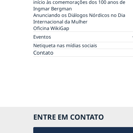
início às comemorações dos 100 anos de
Ingmar Bergman
Anunciando os Diálogos Nórdicos no Dia
Internacional da Mulher
Oficina WikiGap
Eventos
Mostra de Cinema Nórdico no CCBB
Netiqueta nas mídias sociais
Semanas de Inovação Suécia-Brasil 2021:
Contato
cocriando o futuro
VI Festival Internacional de Cinema LGBTQI+
Dia Nacional 2021
Meio Ambiente e Sustentabilidade
#SuéciaEmCasa Especial
Webinar HomeOffice - Como manter a
produtividade?
Webinar COVID-19
Webinar Permissão de Residência
ENTRE EM CONTATO
Webinar Pré-Embarque Novos Estudantes n
Suécia 2020
Webinar Saúde Mental em Tempos de