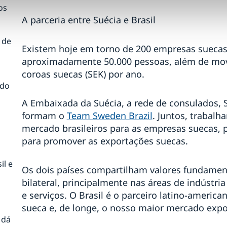
os
A parceria entre Suécia e Brasil
 de
Existem hoje em torno de 200 empresas suecas
aproximadamente 50.000 pessoas, além de mov
coroas suecas (SEK) por ano.
ado
A Embaixada da Suécia, a rede de consulados,
formam o
Team Sweden Brazil
. Juntos, trabalh
mercado brasileiros para as empresas suecas, p
para promover as exportações suecas.
il e
Os dois países compartilham valores fundament
bilateral, principalmente nas áreas de indústri
e serviços. O Brasil é o parceiro latino-americ
sueca e, de longe, o nosso maior mercado expo
 dá