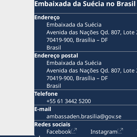
Embaixada da Suécia no Brasil
Coronavírus
Mostra de Cinema Sueco Contemporâneo 
Endereço
São Paulo
Festival Sustentabilidade de Cinema Nórdico
Embaixada da Suécia
em Brasília
Avenida das Nações Qd. 807, Lote 
Hero SwimRun
70419-900, Brasília – DF
"A Minha Própria Lua" no no Cine Olympia, 
Brasil
Belém, no Pará
Endereço postal
Plogging Day Brazil 2019
Embaixada da Suécia
Suécia na 65ª Feira do Livro de Porto Alegre
Avenida das Nações Qd. 807, Lote 
"Apenas Uma Pessoa Normal" no Cine Olymp
70419-900, Brasília – DF
em Belém, no Pará
"Algo a Romper" no Cine Olympia, em Belém
Brasil
no Pará
Telefone
Exposição Fotográfica Pais Presentes
+55 61 3442 5200
Santos Film Festival
E-mail
Semana Nórdica de Marília
ambassaden.brasilia@gov.se
Orquestra e Coro Acadêmico de Malmö no R
Redes sociais
de Janeiro
Facebook
Instagram
Bikes versus Carros em Benevides/Pará