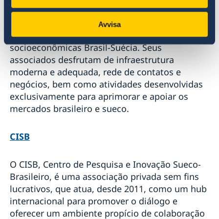
indústria apoio valioso por meio de sua
influência, convívio e particularidade de
Avvisa
conhecimento das relações políticas e
socioeconômicas Brasil-Suécia. Seus
associados desfrutam de infraestrutura
moderna e adequada, rede de contatos e
negócios, bem como atividades desenvolvidas
exclusivamente para aprimorar e apoiar os
mercados brasileiro e sueco.
CISB
O CISB, Centro de Pesquisa e Inovação Sueco-
Brasileiro, é uma associação privada sem fins
lucrativos, que atua, desde 2011, como um hub
internacional para promover o diálogo e
oferecer um ambiente propício de colaboração