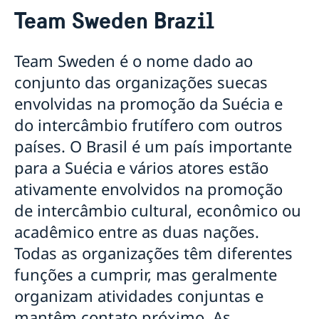
Viajar a Suécia
Team Sweden Brazil
Visitar a Suécia
Estudar na Suécia
Visitar a Suécia por menos 90 dias
Team Sweden é o nome dado ao
Permissão de residência na Suécia
Visitar a Suécia por mais de 90 dias
Requisitos de entrada na Suécia para pessoas que
conjunto das organizações suecas
não precisam de visto
Mudar-se com alguém na Suécia
Taxas
envolvidas na promoção da Suécia e
Trabalhar na Suécia
Relações comerciais entre a Suécia e o
do intercâmbio frutífero com outros
Au pair na Suécia
Brasil
Verificação de passaportes
Team Sweden Brazil
países. O Brasil é um país importante
Entrega de decisões de permissão de residência
para a Suécia e vários atores estão
ativamente envolvidos na promoção
de intercâmbio cultural, econômico ou
acadêmico entre as duas nações.
Todas as organizações têm diferentes
funções a cumprir, mas geralmente
organizam atividades conjuntas e
mantêm contato próximo. As