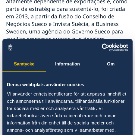
altamente dependente de exportações e, como
parte da estratégia para sustentá-lo, foi criada
em 2013, a partir da fusão do Conselho de
Negócios Sueco e Invista Suécia, a Business
Sweden, uma agência do Governo Sueco para
auxiliar empresas suecas que desejam
expandir-se internacionalmente Com
escritórios em 60 países e equipes de
consultores suecos e locais, a organização
Samtycke
Information
Om
fornece conhecimentos sobre mercados,
idiomas e culturas de negócios, bem como
acesso a redes e relevantes experiências
Denna webbplats använder cookies
práticas em internacionalização. No Brasil, a
Vi använder enhetsidentifierare för att anpassa innehållet
Business Sweden tem um escritório em São
och annonserna till användarna, tillhandahålla funktioner
Paulo que, além de produzir informações sobre
för sociala medier och analysera vår trafik. Vi
negócios no Brasil, também oferece
vidarebefordrar även sådana identifierare och annan
consultoria, principalmente para pequenas e
information från din enhet till de sociala medier och
médias empresas suecas que desejam se
annons- och analysföretag som vi samarbetar med.