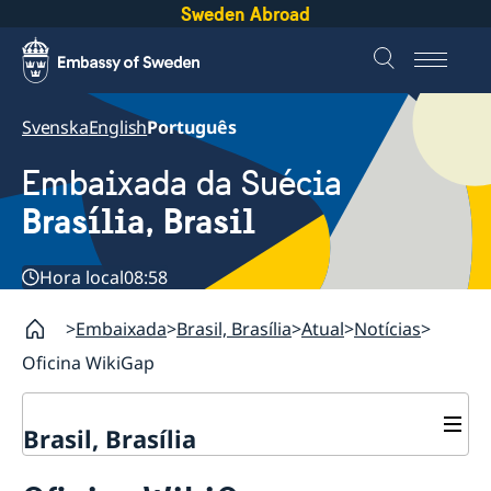
Sweden Abroad
Svenska
English
Português
Embaixada da Suécia
Brasília, Brasil
Hora local
08:58
Embaixada
Brasil, Brasília
Atual
Notícias
Oficina WikiGap
Brasil, Brasília
Sobre nós