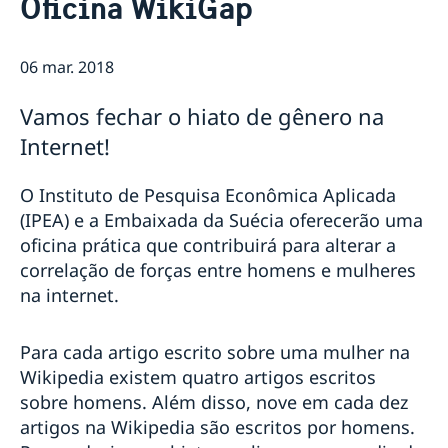
Oficina WikiGap
Equipe da embaixada
Atual
Tratamento de dados pessoais na embaixada da
Notícias
Suécia em Brasília
06 mar. 2018
Verificação digital de passaportes
Ministro para Defesa Civil da Suécia visita o Brasil em
Vamos fechar o hiato de gênero na
agenda oficial
Internet!
Eventos para estudantes em 2026
Suécia vai suspender proibição de entrada de todos
os países
O Instituto de Pesquisa Econômica Aplicada
Novidades sobre o número de coordenação
(IPEA) e a Embaixada da Suécia oferecerão uma
Sobre vagas na Embaixada da Suécia em Brasilia
oficina prática que contribuirá para alterar a
NOTA OFICIAL
correlação de forças entre homens e mulheres
Rio de Janeiro tem novo Consul-Geral Honorário da
na internet.
Suécia
Em caso de viagem para a Suécia
Evento online Semanas de Inovação Suécia-Brasil
Para cada artigo escrito sobre uma mulher na
discute negócios sustentáveis
Wikipedia existem quatro artigos escritos
Comandante da Força Aérea da Suécia é
sobre homens. Além disso, nove em cada dez
condecorado com a Ordem do Mérito Aeronáutico
artigos na Wikipedia são escritos por homens.
Suécia aumenta sua contribuição para a ação