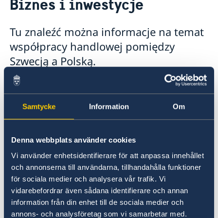
Biznes i inwestycje
O Ambasadzie
Aktualności
Tu znaleźć można informacje na temat
Wiadomości
Kalendarium
współpracy handlowej pomiędzy
Odwiedź Szwecję
Szwecją a Polską.
Informacja turystyczna
Szwedzkie tradycje
Dokumenty podróży
Kulinarny e-book ze szwedzkimi przepisami
Biznes i inwestycje
O szwedzkiej kuchni
Polsko-szwedzka współpraca handlowa
Dni wolne od pracy w 2026 roku
Samtycke
Information
Om
Denna webbplats använder cookies
Vi använder enhetsidentifierare för att anpassa innehållet
och annonserna till användarna, tillhandahålla funktioner
för sociala medier och analysera vår trafik. Vi
vidarebefordrar även sådana identifierare och annan
information från din enhet till de sociala medier och
annons- och analysföretag som vi samarbetar med.
fot. Simon Paulin/imagebank.sweden.se