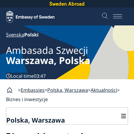
Sweden Abroad
Svenska
Polski
Ambasada Szwecji
Warszawa, Polska
Local time
03:47
Embassies
Polska, Warszawa
Aktualności
Biznes i inwestycje
Polska, Warszawa
Kontakt