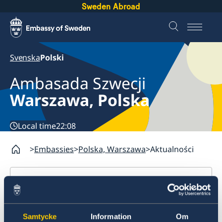
Sweden Abroad
Svenska
Polski
Ambasada Szwecji
Warszawa, Polska
Local time
22:08
Embassies
Polska, Warszawa
Aktualności
Polska, Warszawa
Kontakt
Aktualności
O Ambasadzie
Samtycke
Information
Om