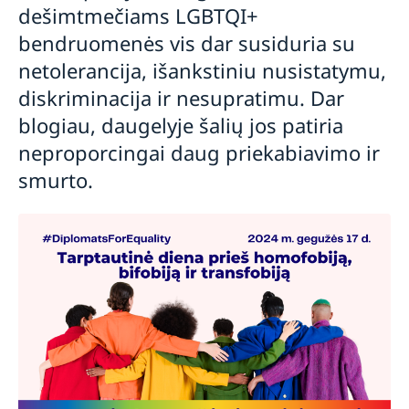
dešimtmečiams LGBTQI+
bendruomenės vis dar susiduria su
netolerancija, išankstiniu nusistatymu,
diskriminacija ir nesupratimu. Dar
blogiau, daugelyje šalių jos patiria
neproporcingai daug priekabiavimo ir
smurto.