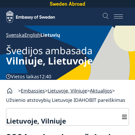
Sweden Abroad
Svenska
English
Lietuvių
Švedijos ambasada
Vilniuje, Lietuvoje
Vietos laikas
12:40
Embassies
Lietuvoje, Vilniuje
Aktualijos
Užsienio atstovybių Lietuvoje IDAHOBIT pareiškimas
Lietuvoje, Vilniuje
Aktualijos