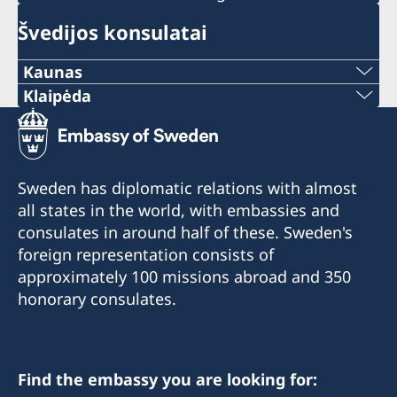
Švedijos konsulatai
Kaunas
Klaipėda
Vytauto pr. 43A-66
Telefonas:
LT-44352 Kaunas, Lietuva
+370 46 474 155
Priima lankytojus:
Sweden has diplomatic relations with almost
pirmadieniais-penktadieniais 10.00-12.00 val.
Elektroninis paštas:
all states in the world, with embassies and
Garbės konsulė:
consulates in around half of these. Sweden's
vaida.vaicaitiene@be-ge.se
foreign representation consists of
Jurgita Grigienė
Pramonės g. 27,
approximately 100 missions abroad and 350
LT-94103 Klaipėda, Lietuva
honorary consulates.
Priima lankytojus:
Susitarkite dėl susitikimo telefonu ar e-paštu
Find the embassy you are looking for: