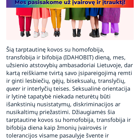
Šią tarptautinę kovos su homofobija,
transfobija ir bifobija (IDAHOBIT) dieną, mes,
užsienio atstovybių ambasadoriai Lietuvoje, dar
kartą reiškiame tvirtą savo įsipareigojimą remti
ir ginti lesbiečių, gėjų, biseksualų, translyčių,
queer
ir interlyčių teises. Seksualinė orientacija
ir lytinė tapatybė niekada neturėtų būti
išankstinių nusistatymų, diskriminacijos ar
nusikaltimų priežastimi. Džiaugiamės šia
tarptautine kovos su homofobija, transfobija ir
bifobija diena kaip žmonių įvairovės ir
tolerancijos visame pasaulyje švente ir