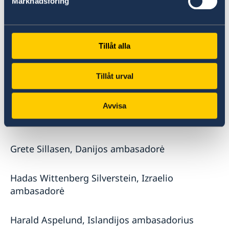
Marknadsföring
Benjamin Hayes, Australijos ambasadorius
Tillåt alla
Brian Olley, Jungtinės Karalystės ambasadorius
Tillåt urval
Cornelius Zimmermann, Vokietijos
ambasadorius
Avvisa
Emanuele de Maigret, Italijos ambasadorius
Grete Sillasen, Danijos ambasadorė
Hadas Wittenberg Silverstein, Izraelio
ambasadorė
Harald Aspelund, Islandijos ambasadorius