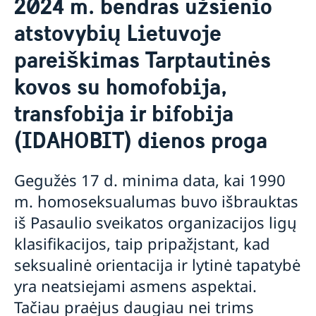
2024 m. bendras užsienio
Naujienos
atstovybių Lietuvoje
Šventinės dienos 2026
Užsienio atstovybių Lietuvoje IDAHOBIT
pareiškimas
pareiškimas Tarptautinės
Informacija keliaujantiems ir informacija apie
kovos su homofobija,
koronavirusą Švedijoje
Kontaktai
transfobija ir bifobija
Apie mus
(IDAHOBIT) dienos proga
Ambasadorius
Laisvos darbo vietos
Gegužės 17 d. minima data, kai 1990
m. homoseksualumas buvo išbrauktas
iš Pasaulio sveikatos organizacijos ligų
klasifikacijos, taip pripažįstant, kad
seksualinė orientacija ir lytinė tapatybė
yra neatsiejami asmens aspektai.
Tačiau praėjus daugiau nei trims