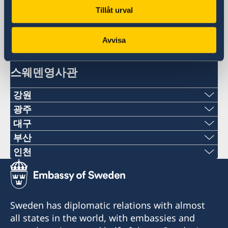
스웨덴대사관
Tillåt urval
대한민국, 서울
Avvisa
스웨덴영사관
강원
전화
광주
전화
대구
+82-2-22227120
전화
부산
+82-062-520-2113
전화
인천
이메일
+82-53-5803688
전화
이메일
+82-51-7096203
consulateofsweden.hongcheon@gmail.com
이메일
+82-2-7760015
consulateofsweden.gwangju@gmail.com
이메일
팩스
consulateofsweden.daegu@gmail.com
Sweden has diplomatic relations with almost
이메일
광주광역시 북구 동문대로 50
all states in the world, with embassies and
consulateofsweden.busan@gmail.com
+82-2-22227109
(우편번호: 61200)
대구광역시 달성군 다사읍 세천로3길 111