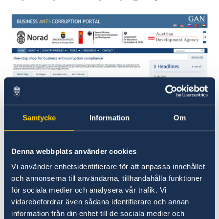
주한스웨덴기업
비즈니스 반부패 정책 포털
스웨덴 방문 및 체류
스웨덴 방문
스웨덴 간략 정보
스웨덴의 가족이나 친지와 함께 거주하기
스웨덴 관광 정보
신청관련 기본사항
스웨덴 취업
비자 발급
신청관련 기본사항
스웨덴 유학
스웨덴 여행 시 반입가능/불가능 물품
방문자거주허가-장기방문
스웨덴 워킹홀리데이 거주허가 신청
비자 관련 개인 정보 처리 방침
studyinsweden.kr
스웨덴에 대한 여러 가지 정보와 링크 모음
Samtycke
Information
Om
스웨덴 유학생 거주허가 신청
국가 공식 홈페이지 SWEDEN.SE
여권진위여부확인/거주허가증신청/결정문수령
스웨덴 교육 관련 링크
스웨덴 이미지 자료
Processing of personal data
Denna webbplats använder cookies
스웨덴 문화
스웨덴 입양
Vi använder enhetsidentifierare för att anpassa innehållet
스웨덴 음악
och annonserna till användarna, tillhandahålla funktioner
스웨덴 과학과 혁신
Busniess Anti-Corruption Portal. Photo: -
för sociala medier och analysera vår trafik. Vi
스웨덴 음식
vidarebefordrar även sådana identifierare och annan
비즈니스 반부패 정책 포털은 종합적이고 실용적인
스웨덴에 대한 각종 링크 모음
information från din enhet till de sociala medier och
비즈니스 툴과 함께 중소기업의 사업운영에 있어