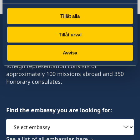
전화
부산
+82-062-520-2113
전화
인천
이메일
+82-53-5803688
Tillåt alla
전화
이메일
+82-51-7096203
consulateofsweden.hongcheon@gmail.com
이메일
+82-2-7760015
consulateofsweden.gwangju@gmail.com
Tillåt urval
이메일
팩스
consulateofsweden.daegu@gmail.com
Sweden has diplomatic relations with almost
이메일
광주광역시 북구 동문대로 50
all states in the world, with embassies and
consulateofsweden.busan@gmail.com
+82-2-22227109
Avvisa
(우편번호: 61200)
대구광역시 달성군 다사읍 세천로3길 111
consulates in around half of these. Sweden's
consulateofsweden.incheon@gmail.com
삼보모터스주식회사
팩스
foreign representation consists of
강원도 홍천군 서면 팔봉리 1290-14 (한치골길 262)
명예영사
(우 42921)
approximately 100 missions abroad and 350
(주)대명TP&E
팩스
+82-51-6227224
honorary consulates.
(우 25102)
이형석
명예영사
+82-2-7762523
부산 해운대구 해운대로 277
명예영사
이유경
(우 48061)
인천 부평구 광장로 4번길 401호
(우 21404)
서경선
Find the embassy you are looking for:
명예영사
Select
명예영사
유창종
embassy
이상균
See a list of all embassies here