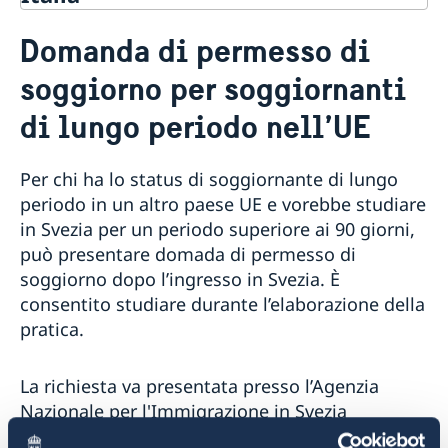
Visitare e vivere in Svezia per cittadini
Domanda di permesso di
non UE/SEE
Ricongiungimento familiare
soggiorno per soggiornanti
Casi in cui non è possible presentare domanda online
Lavorare in Svezia
di lungo periodo nell’UE
Permesso di soggiorno per soggiornanti di lungo
Studiare in Svezia
periodo nell’UE
Sei stato ammesso all’unversità
Per chi ha lo status di soggiornante di lungo
Tirocinanti
Invitato a studiare o per un interscambio culturale
periodo in un altro paese UE e vorebbe studiare
Lavorare come ricercatore
per il dottorato di ricerca
in Svezia per un periodo superiore ai 90 giorni,
Registrazione del personale in distacco in Svezia
Domanda di permesso di soggiorno per
può presentare domada di permesso di
soggiornanti di lungo periodo nell’UE
soggiorno dopo l’ingresso in Svezia. È
Dottorati di ricerca
consentito studiare durante l’elaborazione della
Visitare la Svezia
pratica.
Un periodo superiore ai 90 giorni – Richiedere un
GDPR presso l’Agenzia Nazionale per l'Immigrazione
visitor’s permit
Domande frequenti
La richiesta va presentata presso l’Agenzia
Un periodo inferiore ai 90 giorni - Richiedere un visto
Documenti necessari per visitare la Svezia
Nazionale per l'Immigrazione in Svezia
Entrare in Svezia con cani e gatti
(Migrationsverket), di persona o tramite posta.
Informazioni turistiche