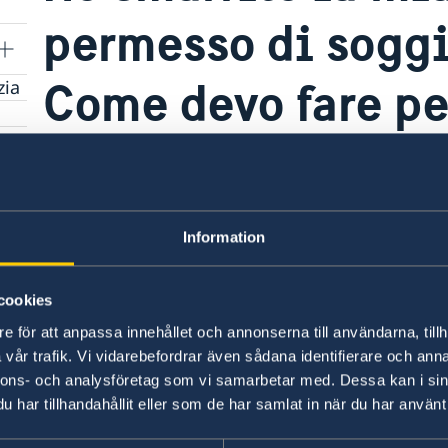
permesso di soggi
Come devo fare per
zia
nda
Svezia?
re
È obbligatorio denunciare alla polizia di stato i
Information
permesso di soggiorno. Successivamente sarà 
e un
prendere un appuntamento con l’Ambasciata di
cookies
nuova tessera del permesso di soggiorno. È fo
e för att anpassa innehållet och annonserna till användarna, tillh
passaporto e denuncia.
vår trafik. Vi vidarebefordrar även sådana identifierare och anna
nnons- och analysföretag som vi samarbetar med. Dessa kan i sin
har tillhandahållit eller som de har samlat in när du har använt 
alia