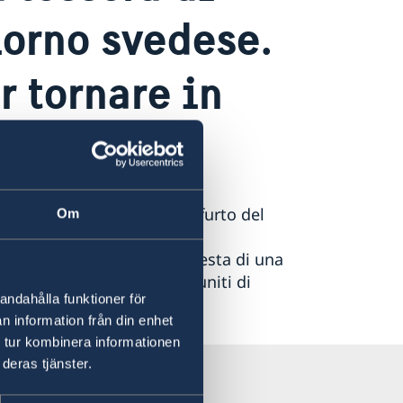
orno svedese.
 tornare in
taliana lo smarrimento o il furto del
Om
necessario
 Svezia a Roma
per la richiesta di una
ndamentale presentarsi muniti di
andahålla funktioner för
n information från din enhet
 tur kombinera informationen
deras tjänster.