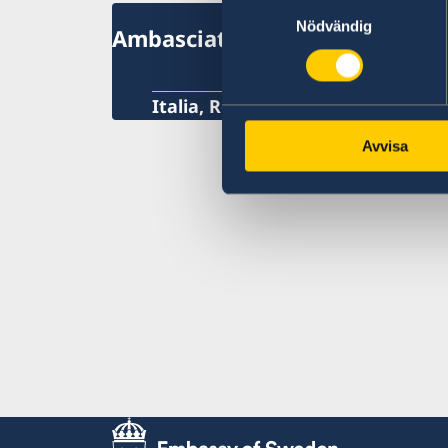
Samtyckesval
Nödvändig
Ambasciata di Svezia
Italia, Roma
Avvisa