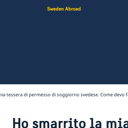
Sweden Abroad
mia tessera di permesso di soggiorno svedese. Come devo fa
Ho smarrito la mia