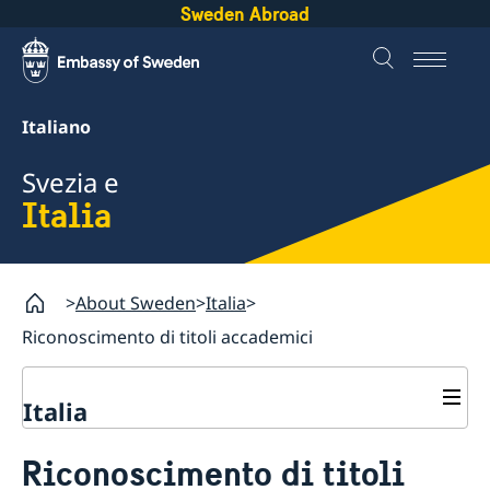
Sweden Abroad
Italiano
Svezia e
Italia
About Sweden
Italia
Riconoscimento di titoli accademici
Italia
Visitare e vivere in Svezia per cittadini non
Riconoscimento di titoli
UE/SEE