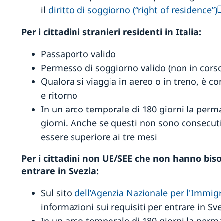
il
diritto di soggiorno (“right of residence”)
Per i cittadini stranieri residenti in Italia:
Passaporto valido
Permesso di soggiorno valido (non in corso
Qualora si viaggia in aereo o in treno, è co
e ritorno
In un arco temporale di 180 giorni la perm
giorni. Anche se questi non sono consecuti
essere superiore ai tre mesi
Per i cittadini non UE/SEE che non hanno biso
entrare in Svezia:
Sul sito
dell’Agenzia Nazionale per l'Immigr
informazioni sui requisiti per entrare in Sv
In un arco temporale di 180 giorni la perm