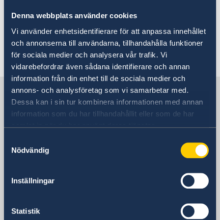
Starfsmenn
Samtök og annað
Um okkur
Denna webbplats använder cookies
Starfsmenn
Louise Calais
Vi använder enhetsidentifierare för att anpassa innehållet
Á döfinni
Sendiherra
och annonserna till användarna, tillhandahålla funktioner
Sími: (+354) 520 12 30
för sociala medier och analysera vår trafik. Vi
vidarebefordrar även sådana identifierare och annan
information från din enhet till de sociala medier och
Svíþjóð á Íslandi
annons- och analysföretag som vi samarbetar med.
Dessa kan i sin tur kombinera informationen med annan
information som du har tillhandahållit eller som de har
Sendiráðið
samlat in när du har använt deras tjänster.
Samtyckesval
Heimsókn
Nödvändig
Lágmúli 7
108 Reykjavík
Inställningar
Póstfang
Pósthólf 8136
128 Reykjavík
Statistik