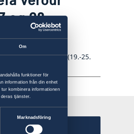
27 og 28
Om
arandi vikur: vika 21 (19.-25.
(7.-13. júlí).
andahålla funktioner för
n information från din enhet
 tur kombinera informationen
deras tjänster.
Marknadsföring