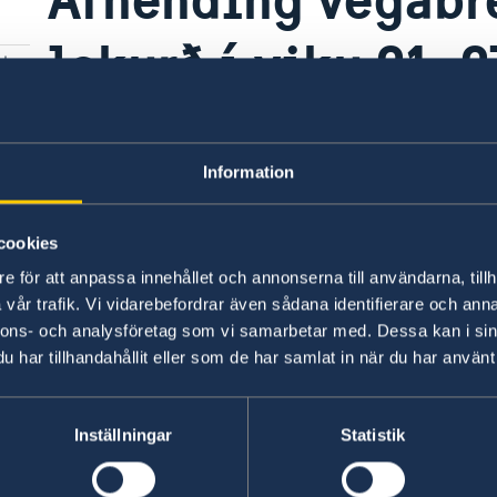
lokurð í viku 21, 
08 maí 2025
Information
Afhending vegabréfa verður lokuð eftirf
maí), vika 27 (30. júní-6. júlí) og vika 28 
cookies
e för att anpassa innehållet och annonserna till användarna, tillh
vår trafik. Vi vidarebefordrar även sådana identifierare och anna
nnons- och analysföretag som vi samarbetar med. Dessa kan i sin
har tillhandahållit eller som de har samlat in när du har använt 
Inställningar
Statistik
Ræðisskrifstofur