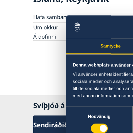
Hafa samband
Samtök og annað
Um okkur
Starfsmenn
Á döfinni
Samtycke
Denna webbplats använder 
Vi använder enhetsidentifierar
sociala medier och analysera 
till de sociala medier och a
med annan information som du 
Svíþjóð á Íslandi
Samtyckesval
Nödvändig
Sendiráðið