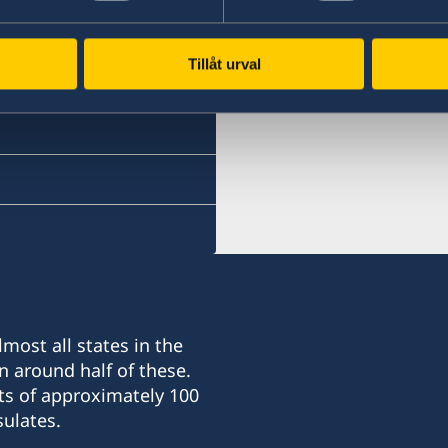
Seyðisfjörður
Akureyri
Fossgata 4
Tillåt urval
710 Seyðisfjörður
Munkaþverárstræti 3,
600 Akureyri
Konsúll
Konsúll
Hanna Christel Sigurkarls
Eva Halapi
most all states in the
n around half of these.
ts of approximately 100
ulates.