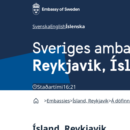
Svenska
English
Íslenska
Sveriges amb
Reykjavik, Ís
Staðartími
16:21
Embassies
Ísland, Reykjavik
Á döfinn
Ísland, Reykjavik