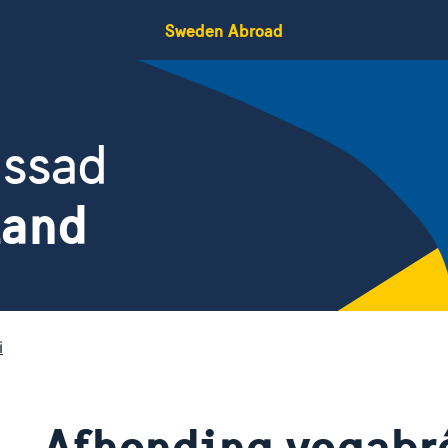
Sweden Abroad
assad
land
i
Afhending vegabré