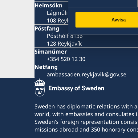
Heimsókn
Lágmúli 7
108 Reykjavík
Avvisa
Póstfang
Pósthólf 8136
128 Reykjavík
Símanúmer
+354 520 12 30
Netfang
ambassaden.reykjavik@gov.se
Sweden has diplomatic relations with al
world, with embassies and consulates i
Sweden's foreign representation consis
missions abroad and 350 honorary cons