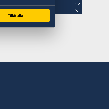
Tillåt alla
dóttir