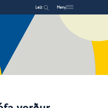
Leit
Meny
fa verður