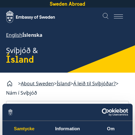
Sweden Abroad
English
Íslenska
Svíþjóð &
Ísland
About Sweden
Ísland
Á leið til Svíþjóðar?
Nám í Svíþjóð
Ísland
Á leið til Svíþjóðar?
Nám í Svíþjóð
Samtycke
Information
Om
Þjónusta við Svía