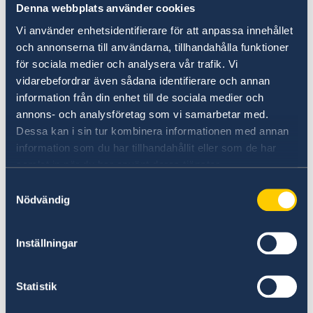
etenkin merenkulun alalla, jolla itse
Denna webbplats använder cookies
työskentelen. Aluksistamme kaksi liikennöivät
Vi använder enhetsidentifierare för att anpassa innehållet
säännöllisesti Gävleen ja Söderköpingiin, ja
och annonserna till användarna, tillhandahålla funktioner
meillä on hyvät liikesuhteet ruotsalaisiin
för sociala medier och analysera vår trafik. Vi
yrityksiin”, Langh-Lagerlöf toteaa.
vidarebefordrar även sådana identifierare och annan
information från din enhet till de sociala medier och
Ruotsin uusi konsulaatti Turussa avataan
annons- och analysföretag som vi samarbetar med.
virallisesti 23. tammikuuta 2023. Konsulaatin
Dessa kan i sin tur kombinera informationen med annan
tehtäviin kuuluvat muun muassa oman
information som du har tillhandahållit eller som de har
toimialueen Ruotsin kansalaisille kohdistettu
samlat in när du har använt deras tjänster.
tiedottaminen heidän oikeuksistaan ja
Samtyckesval
mahdollisuuksistaan saada apua Suomessa,
Nödvändig
passien ja ajokorttien luovutus,
äänestyspaikkana vaaleissa toimiminen sekä
Inställningar
suurlähetystön avustaminen erityistilanteissa.
Yhä tärkeämpiä tehtäviä ovat myös
ruotsalaisen elinkeinoelämän ja maiden välisen
Statistik
kaupan edistäminen sekä kulttuurihankkeiden