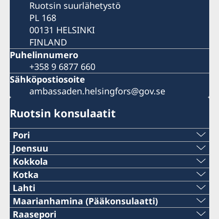
Ruotsin suurlähetystö
PL 168
00131 HELSINKI
FINLAND
Puhelinnumero
+358 9 6877 660
Sähköpostiosoite
ambassaden.helsingfors@gov.se
Ruotsin konsulaatit
Pori
Puhelin:
Joensuu
Puhelin
Kokkola
+358 2 6244 144
Puhelin:
Kotka
+358 (0)50 405 8227
Puhelin:
Lahti
Sähköposti:
+358 20 780 7000
Puhelin:
Maarianhamina (Pääkonsulaatti)
Sähköposti
+358 5 23 231
konsulat@tactic.net
Puhelin:
Raasepori
Sähköposti: