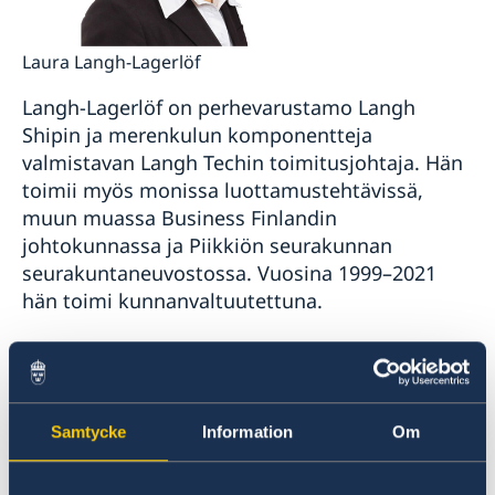
Laura Langh-Lagerlöf
Langh-Lagerlöf on perhevarustamo Langh
Shipin ja merenkulun komponentteja
valmistavan Langh Techin toimitusjohtaja. Hän
toimii myös monissa luottamustehtävissä,
muun muassa Business Finlandin
johtokunnassa ja Piikkiön seurakunnan
seurakuntaneuvostossa. Vuosina 1999–2021
hän toimi kunnanvaltuutettuna.
”On hienoa saada mahdollisuus edistää Turun
ja Ruotsin välisiä yhteyksiä.
Suomenruotsalaisena minun on helppo seurata
Samtycke
Information
Om
tapahtumia ruotsalaisesta mediasta ja minua
ovat aina kiinnostaneet uutiset Ruotsista,