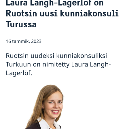
Laura Langh-Lagerlöf on
Tietoa suurlähetystöstä
Ruotsin uusi kunniakonsuli
Suurlähettiläs
Ajankohtaista
Suurlähetystörakennuksen historia
Turussa
Uutiset
Aikaisemmat suurlähettiläät
Tietosuojaseloste
16 tammik. 2023
Ruotsin uudeksi kunniakonsuliksi
Turkuun on nimitetty Laura Langh-
Lagerlöf.