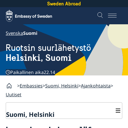
Sweden Abroad
Svenska
Suomi
Ruotsin suurlähetystö
Helsinki, Suomi
Paikallinen aika
22.14
Embassies
Suomi, Helsinki
Ajankohtaista
Uutiset
Suomi, Helsinki
Yhteystiedot