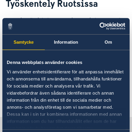
Työskentely Ruotsissa
Vierailu Ruotsiin
Muuttaminen Ruotsiin
Työskentely Ruotsissa
Jos olet Pohjoismaan kansalainen, voit
Opiskelu Ruotsissa
asua ja työskennellä Ruotsissa ilman
Kauppa Ruotsin kanssa ja investoinnit Ruotsiin
työ- tai oleskelulupaa.
Samtycke
Information
Om
Yleistä tietoa työskentelystä Ruotsissa löydät
osoitteesta
Sweden.se
, Ruotsin viralliselta
Denna webbplats använder cookies
verkkosivustolta. Kyseisen sivuston tiedot ovat
Vi använder enhetsidentifierare för att anpassa innehållet
englanniksi. Tarkempaa tietoa suomeksi ja
och annonserna till användarna, tillhandahålla funktioner
ruotsiksi löydät Pohjoismaiden
för sociala medier och analysera vår trafik. Vi
ministerineuvoston tietopalvelusta
vidarebefordrar även sådana identifierare och annan
Info Pohjolasta
. Tietoa on myös
information från din enhet till de sociala medier och
Ruotsin Migraatioviraston kotisivuilla
.
annons- och analysföretag som vi samarbetar med.
Dessa kan i sin tur kombinera informationen med annan
information som du har tillhandahållit eller som de har
Ruotsi Suomessa
samlat in när du har använt deras tjänster.