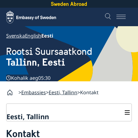
Sweden Abroad
Svenska
English
Eesti
Rootsi Suursaatkond
Tallinn, Eesti
Kohalik aeg
05:30
Embassies
Eesti, Tallinn
Kontakt
Eesti, Tallinn
Kontakt
Kontakt
Rootsi Eestis
Meist