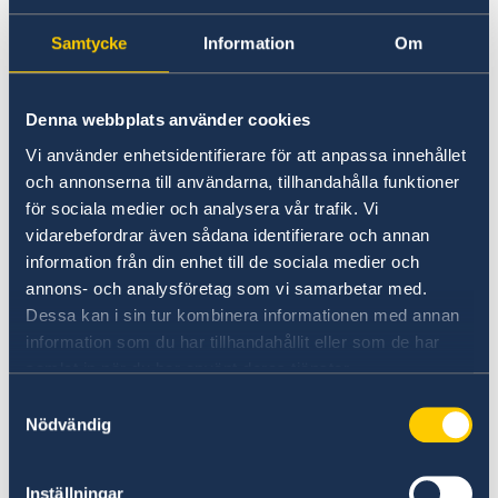
Facebook
Samtycke
Information
Om
Instagram
Puhkepäevad
Denna webbplats använder cookies
Vi använder enhetsidentifierare för att anpassa innehållet
Saatkond on suletud järgmistel riigipühadel ja
och annonserna till användarna, tillhandahålla funktioner
vabadel päevadel 2026. aastal:
för sociala medier och analysera vår trafik. Vi
vidarebefordrar även sådana identifierare och annan
1. jaanuar (N) 2026
information från din enhet till de sociala medier och
Uusaasta
annons- och analysföretag som vi samarbetar med.
Dessa kan i sin tur kombinera informationen med annan
24. veebruar (T) 2026
information som du har tillhandahållit eller som de har
Eesti iseseisvuspäev
samlat in när du har använt deras tjänster.
3. aprill (R) 2026
Samtyckesval
Nödvändig
Suur reede
6. aprill (E) 2026
Inställningar