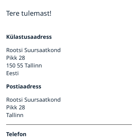
Suursaadik Charlotte Wrangberg
Uudised
Tere tulemast!
Külastusaadress
Rootsi Suursaatkond
Pikk 28
150 55 Tallinn
Eesti
Postiaadress
Rootsi Suursaatkond
Pikk 28
Tallinn
Telefon