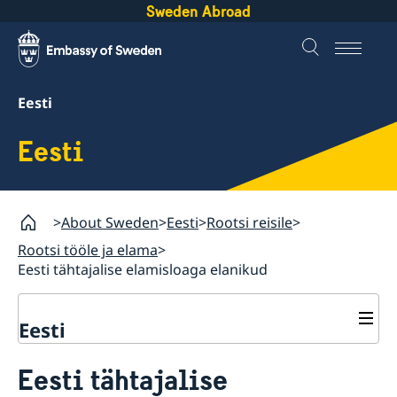
Sweden Abroad
Eesti
Eesti
About Sweden
Eesti
Rootsi reisile
Rootsi tööle ja elama
Eesti tähtajalise elamisloaga elanikud
Eesti
Rootsi reisile
Eesti tähtajalise
Rootsi viisa