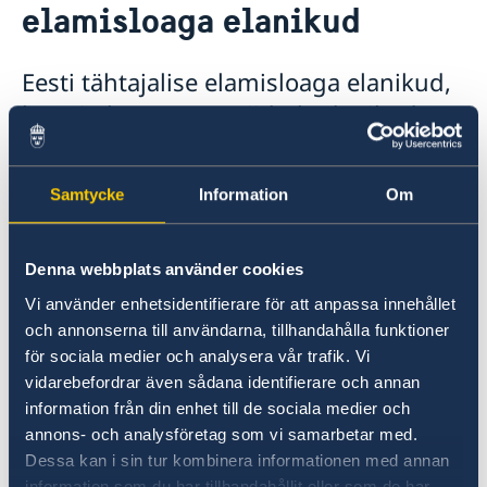
elamisloaga elanikud
Rootsi tööle ja elama
Eesti tähtajalise elamisloaga elanikud
EL-i pikaajalise elaniku elamisloaga isikud
Eesti tähtajalise elamisloaga elanikud,
Euroopa Liidu kodanikud
kes ei ole Euroopa Liidu kodanikud,
Reisimine lastega
peavad Rootsis töötamiseks taotlema
Reisimine lemmikloomadega
Rootsi õppima
tööloa.
Rootsi tollieeskirjad
Samtycke
Information
Om
Taotluse saate edastada tavapostiga Rootsi
Migratsiooniametisse või esitada
Denna webbplats använder cookies
elektrooniliselt, sõltuvalt taotluse põhjusest. Vt
Vi använder enhetsidentifierare för att anpassa innehållet
taotlemise võimaluste kohta infot Rootsi
och annonserna till användarna, tillhandahålla funktioner
Migratsiooniameti kodulehelt. Rootsis olles
för sociala medier och analysera vår trafik. Vi
saab kohapeal taotleda vaid vähestel
vidarebefordrar även sådana identifierare och annan
erandjuhtudel.
information från din enhet till de sociala medier och
Rootsi Migratsiooniamet, info tööloa kohta
annons- och analysföretag som vi samarbetar med.
Dessa kan i sin tur kombinera informationen med annan
Kas tööandjat võib vahetada, kui Rootsi
information som du har tillhandahållit eller som de har