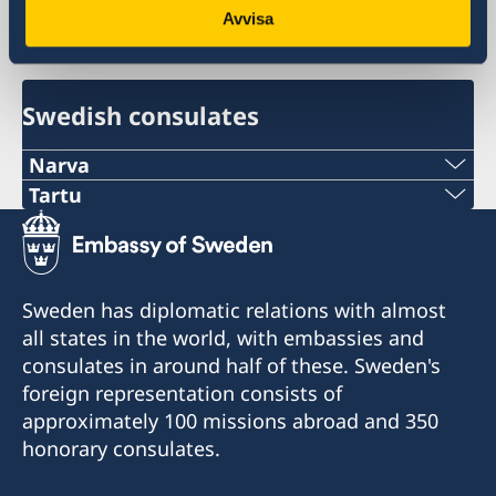
Avvisa
Eesti, Tallinn
Swedish consulates
Narva
Telefon:
Tartu
Telefon:
+372 356 5670
+372 50 46570
E-post:
Sweden has diplomatic relations with almost
E-post:
all states in the world, with embassies and
info@narvagate.eu
consulates in around half of these. Sweden's
madis.kanarbik@norden.ee
Aadress:
foreign representation consists of
Narva Gate OÜ
Aadress:
approximately 100 missions abroad and 350
Kose 12, 20103 Narva
Põhjamaade Ministrite Nõukogu Eesti esinduse
honorary consulates.
Tartu filiaal
Vastuvõtuaeg: