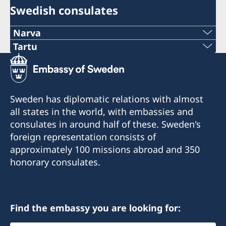
Swedish consulates
Narva
Telefon:
Tartu
Telefon:
+372 356 5670
+372 50 46570
E-post:
Sweden has diplomatic relations with almost
E-post:
all states in the world, with embassies and
info@narvagate.eu
consulates in around half of these. Sweden's
madis.kanarbik@norden.ee
Aadress:
foreign representation consists of
Narva Gate OÜ
Aadress:
approximately 100 missions abroad and 350
Kose 12, 20103 Narva
Põhjamaade Ministrite Nõukogu Eesti esinduse
honorary consulates.
Tartu filiaal
Vastuvõtuaeg:
Raekoja plats 8, Tartu
kolmapäeviti ja neljapäeviti kl. 10–12
Find the embassy you are looking for:
Vastuvõtuaeg:
Aukonsul
esmaspäeviti ja kolmapäeviti kl. 10–12