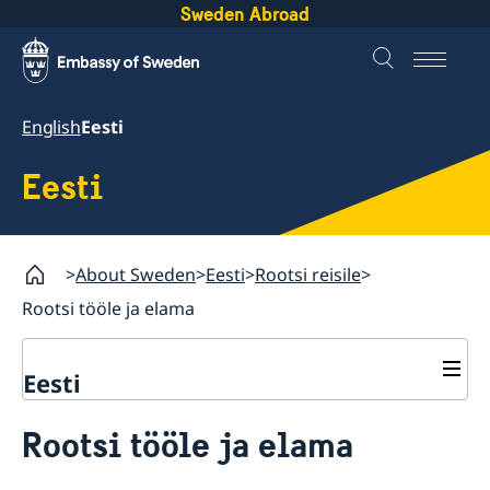
Sweden Abroad
English
Eesti
Eesti
About Sweden
Eesti
Rootsi reisile
Rootsi tööle ja elama
Eesti
Rootsi reisile
Rootsi tööle ja elama
Rootsi viisa
Rootsi tööle ja elama