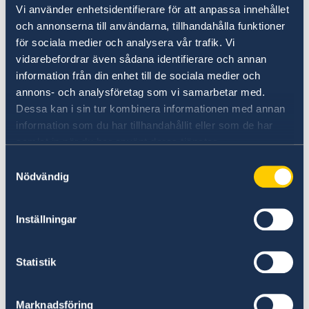
Vi använder enhetsidentifierare för att anpassa innehållet
taotleda tööluba. Kui jäädakse tööle enam kui
och annonserna till användarna, tillhandahålla funktioner
kolmeks kuuks, siis ka elamisluba.
för sociala medier och analysera vår trafik. Vi
vidarebefordrar även sådana identifierare och annan
Töökoha leidmiseks leiate abi ja üldisest
information från din enhet till de sociala medier och
tööturu olukorrast saate infot Rootsi
annons- och analysföretag som vi samarbetar med.
Tööhõivebüroo kodulehelt (
Dessa kan i sin tur kombinera informationen med annan
Arbetsförmedlingen
).
information som du har tillhandahållit eller som de har
samlat in när du har använt deras tjänster.
Töökeskkonna ning -ohutuse küsimustega
Samtyckesval
tegeleb Rootsi Töökeskkonnaamet (
Nödvändig
Arbetsmiljöverket
), mille kodulehel on eesti
keeles infot töö ja kutsealade tööohutusega
Inställningar
seonduvast, samuti juhendid marjakorjajatele,
ehitajatele, metsatöölistele.
Statistik
Euroopa töövahenduse võrgustiku EURES info
Rootsi kohta
Marknadsföring