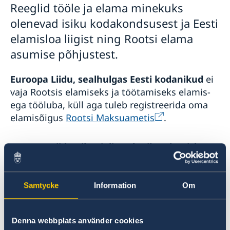
Reeglid tööle ja elama minekuks
Eesti tähtajalise elamisloaga elanikud
Reisimine lastega
olenevad isiku kodakondsusest ja Eesti
EL-i pikaajalise elaniku elamisloaga isikud
Reisimine lemmikloomadega
Euroopa Liidu kodanikud
Rootsi õppima
elamisloa liigist ning Rootsi elama
Rootsi tollieeskirjad
asumise põhjustest.
Euroopa Liidu, sealhulgas Eesti kodanikud
ei
vaja Rootsis elamiseks ja töötamiseks elamis-
ega tööluba, küll aga tuleb registreerida oma
elamisõigus
Rootsi Maksuametis
.
Euroopa Liidu pikaajalise elaniku elamisloaga
isikud, kes ei ole EL-i kodanikud, peavad
taotlema elamisloa, kui soovivad jääda Rootsi
tööle ja elama kauemaks kui kolmeks kuuks.
Samtycke
Information
Om
Eesti tähtajalise elamisloaga
elanikel, kes ei
Denna webbplats använder cookies
ole EL-i kodanikud, tuleb Rootsis töötamiseks