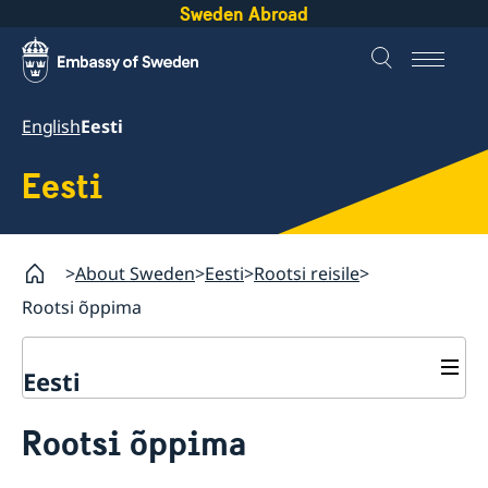
Sweden Abroad
English
Eesti
Eesti
About Sweden
Eesti
Rootsi reisile
Rootsi õppima
Eesti
Rootsi reisile
Rootsi õppima
Rootsi viisa
Rootsi tööle ja elama