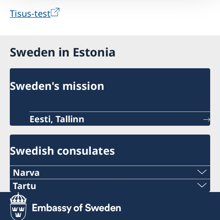
Tisus-test
Sweden in Estonia
Sweden's mission
Eesti, Tallinn
Swedish consulates
Narva
Telefon:
Tartu
Telefon:
+372 356 5670