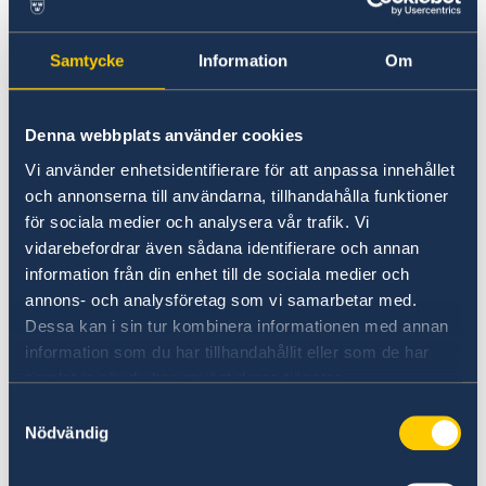
Rootsi kõrgkoolides õppimine on Euroopa
Samtycke
Information
Om
Liidu, EEA-riikide ja Šveitsi kodanikele
tasuta
.
Euroopa Liidu kodanikest tudengid ei vaja
Denna webbplats använder cookies
Rootsis õppimiseks viisat ega elamisluba.
Vi använder enhetsidentifierare för att anpassa innehållet
och annonserna till användarna, tillhandahålla funktioner
Rootsi ülikoolides on bakalaureuseõpe
för sociala medier och analysera vår trafik. Vi
enamasti rootsikeelne, seepärast tasub
vidarebefordrar även sådana identifierare och annan
keeleõppega algust teha juba Eestis. Eesti
information från din enhet till de sociala medier och
Rootsi Keele Õpetajate Seltsi kaudu saab infot
annons- och analysföretag som vi samarbetar med.
koolidest ja keelefirmadest, kus õpetatakse
Dessa kan i sin tur kombinera informationen med annan
rootsi keelt.
information som du har tillhandahållit eller som de har
samlat in när du har använt deras tjänster.
Tisus-test
on rootsi keele test väljaspool
Samtyckesval
Nödvändig
Rootsit gümnaasiumi lõpetanud noortele, kes
soovivad Rootsis kõrgharidust omandada.