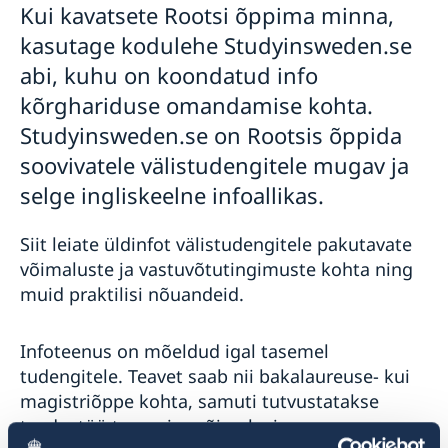
Kui kavatsete Rootsi õppima minna,
Eesti tähtajalise elamisloaga elanikud
Reisimine lastega
kasutage kodulehe Studyinsweden.se
EL-i pikaajalise elaniku elamisloaga isikud
Reisimine lemmikloomadega
Euroopa Liidu kodanikud
Rootsi õppima
abi, kuhu on koondatud info
Rootsi tollieeskirjad
kõrghariduse omandamise kohta.
Studyinsweden.se on Rootsis õppida
soovivatele välistudengitele mugav ja
selge ingliskeelne infoallikas.
Siit leiate üldinfot välistudengitele pakutavate
võimaluste ja vastuvõtutingimuste kohta ning
muid praktilisi nõuandeid.
Infoteenus on mõeldud igal tasemel
tudengitele. Teavet saab nii bakalaureuse- kui
magistriõppe kohta, samuti tutvustatakse
teadustöö tegemise võimalusi.