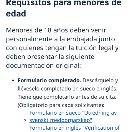
Requisitos para menores de
Votar desde el extranjero
edad
Pasaporte y cédula de identidad
Requisitos para mayores de edad
Requisitos para menores de edad
Menores de 18 años deben venir
Número de coordinación
personalmente a la embajada junto
Cédula nacional de identidad
con quienes tengan la tuición legal y
Renovar licencia de conducir
Pasaporte provisorio
deben presentar la siguiente
Extravío de pasaporte
documentación original:
Nacionalidad sueca
Registro de nombres
Pensión y fe de vida
Formulario completado.
Descárguelo y
Notificación de nacionalidad de menores con padre
Solicitar la pensión sueca
Casarse
lléveselo completado en sueco o inglés.
soltero sueco
Certificado fe de vida
Divorciarse
Perder o conservar la ciudadanía sueca
Tiene que completarlo antes de su cita.
Certificado sobre pensión sueca
Apostilla, legalizaciones y certificados
Doble nacionalidad
(Obligatorio para cada solicitante):
Traducciones
Formulario en sueco "Utredning av
Cambio de domicilio
svenskt medborgarskap"
Fallecimiento
Formulario en inglés "Verification of
Herencias internacionales