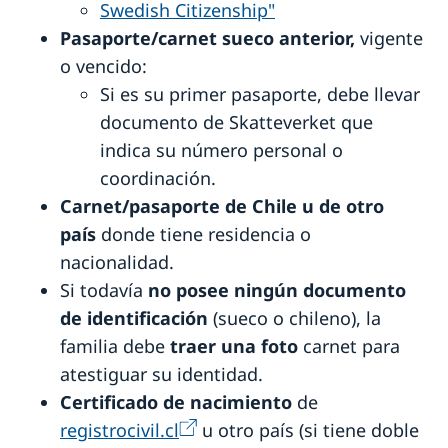
Ayuda jurídica
Swedish Citizenship"
Servicio para empresas suecas
Pasaporte/carnet sueco anterior,
vigente
o vencido:
Business Sweden
Cámera Chileno-Sueca de Comercio
Si es su primer pasaporte, debe llevar
Estadísticas de comercio
documento de Skatteverket que
indica su número personal o
coordinación.
Carnet/pasaporte de Chile u de otro
país
donde tiene residencia o
nacionalidad.
Si todavía
no posee ningún documento
de identificación
(sueco o chileno), la
familia debe
traer una foto
carnet para
atestiguar su identidad.
Certificado de nacimiento
de
registrocivil.cl
u otro país (si tiene doble