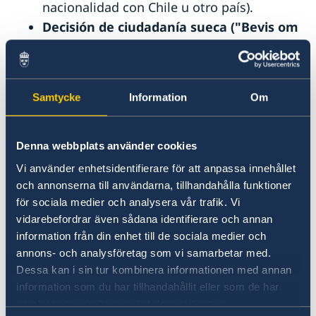
nacionalidad con Chile u otro país).
Decisión de ciudadanía sueca ("Bevis om
svenskt medborgarskap")
(corresponde
solamente a menores que nacieron antes
del 1 abril 2015 y el padre es ciudadano
Samtycke
Information
Om
sueco y no casado con la madre).
Tutor@s; traen pasaporte o carnet
vigente
(sueco o chileno).
Denna webbplats använder cookies
Tutor@s; firman f
ormulario de
Vi använder enhetsidentifierare för att anpassa innehållet
consentimiento
ante la embajada.
och annonserna till användarna, tillhandahålla funktioner
En caso de tuición compartida, ambas
för sociala medier och analysera vår trafik. Vi
vidarebefordrar även sådana identifierare och annan
personas tienen que firmar
information från din enhet till de sociala medier och
consentimiento ante la embajada.
annons- och analysföretag som vi samarbetar med.
En caso de tuición única, esto debe
Dessa kan i sin tur kombinera informationen med annan
ser comprobado con la
information som du har tillhandahållit eller som de har
documentación traducida
samlat in när du har använt deras tjänster.