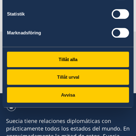
Statistik
Última actualización 09 may 2023, 16.35
Marknadsföring
Suecia en Chile
Tillåt alla
Embajada de Suecia
Tillåt urval
Chile, Santiago de Chile
Avvisa
Suecia tiene relaciones diplomáticas con
prácticamente todos los estados del mundo. En