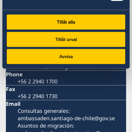
Embajada de Suecia
Visiting address
Av. Apoquindo 2929, piso 3
Tillåt alla
Las Condes, Santiago de Chile
(Metro más cercano: Tobalaba o El Golf)
Tillåt urval
Postal address
Embajada de Suecia
Avvisa
Av. Apoquindo 2929, Oficina 300
Las Condes, Santiago de Chile
Phone
+56 2 2940 1700
Fax
+56 2 2940 1730
Email
Consultas generales:
ambassaden.santiago-de-chile@gov.se
Asuntos de migración: