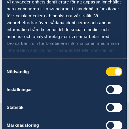
Vi använder enhetsidentifierare för att anpassa innehållet
La embajada sin atención presencial
och annonserna till användarna, tillhandahålla funktioner
miércoles 27 de noviembre
för sociala medier och analysera vår trafik. Vi
vidarebefordrar även sådana identifierare och annan
04 nov 2024
information från din enhet till de sociala medier och
annons- och analysföretag som vi samarbetar med.
Central telefónica fuera de servicio
Dessa kan i sin tur kombinera informationen med annan
information som du har tillhandahållit eller som de har
samlat in när du har använt deras tjänster.
23 sept 2024
Samtyckesval
Realiza tu práctica en la Embajada
Nödvändig
de Suecia
Inställningar
«
1
2
3
4
5
...
13
14
»
Statistik
Suecia en Chile
Marknadsföring