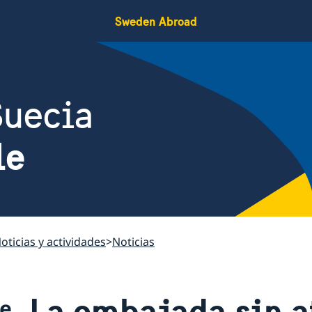
Sweden Abroad
Suecia
le
oticias y actividades
Noticias
La embajada sin a
le