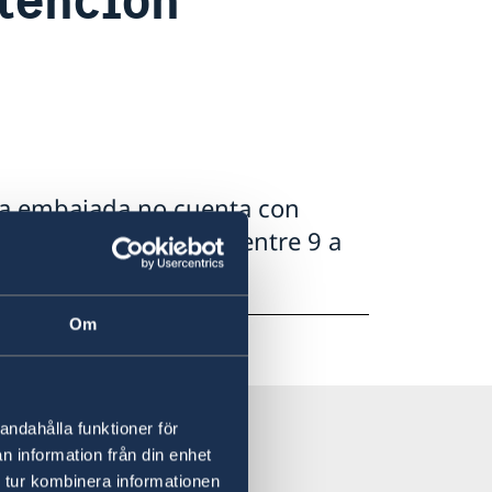
la embajada no cuenta con
llamar a la embajada entre 9 a
Om
andahålla funktioner för
n information från din enhet
 tur kombinera informationen