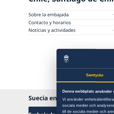
Sobre la embajada
Vacantes
Contacto y horarios
Pasantía
Noticias y actividades
Tarifas
Noticias
Protección de Datos (RGPD)
Instituto Chileno Sueco de Cultura
Svenskar i Världen
Svenska kyrkan
Svenska skolan
Samtycke
Denna webbplats använder 
Suecia en Chile
Vi använder enhetsidentifierar
sociala medier och analysera 
till de sociala medier och a