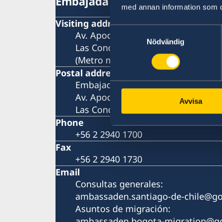
Embajada de Suecia
med annan information som du 
Visiting address
Samtyckesval
Av. Apoquindo 2929, piso 3
Nödvändig
Las Condes, Santiago de Chile
(Metro más cercano: Tobalaba o El 
Postal address
Embajada de Suecia
Av. Apoquindo 2929, Oficina 300
Avvisa
Las Condes, Santiago de Chile
Phone
+56 2 2940 1700
Fax
+56 2 2940 1730
Email
Consultas generales:
ambassaden.santiago-de-chile@go
Asuntos de migración:
ambassaden.bogota-migration@go