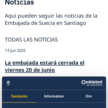
Noticias
Vacantes
Contacto y horarios
Pasantía
Noticias y actividades
Tarifas
Aqui pueden seguir las noticias de la
Noticias
Protección de Datos (RGPD)
Embajada de Suecia en Santiago
Instituto Chileno Sueco de Cultura
Svenskar i Världen
Svenska kyrkan
TODAS LAS NOTICIAS
Svenska skolan
13 jun 2025
La embajada estará cerrada el
viernes 20 de junio
29 abr 2025
La embajada sin drop-in asuntos
Samtycke
Information
Om
migratorios