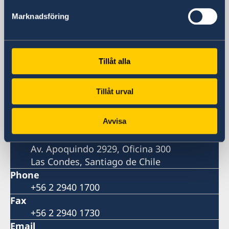
Suecia en Chile
Marknadsföring
Embajada de Suecia
Tillåt alla
Visiting address
Av. Apoquindo 2929, piso 3
Tillåt urval
Las Condes, Santiago de Chile
(Metro más cercano: Tobalaba o El Golf)
Avvisa
Postal address
Embajada de Suecia
Av. Apoquindo 2929, Oficina 300
Las Condes, Santiago de Chile
Phone
+56 2 2940 1700
Fax
+56 2 2940 1730
Email