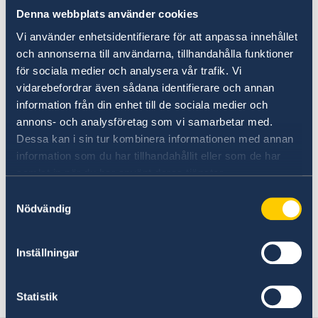
Denna webbplats använder cookies
28 abr 2025
Vi använder enhetsidentifierare för att anpassa innehållet
Central telefónica fuera de servicio
och annonserna till användarna, tillhandahålla funktioner
för sociala medier och analysera vår trafik. Vi
vidarebefordrar även sådana identifierare och annan
10 abr 2025
information från din enhet till de sociala medier och
annons- och analysföretag som vi samarbetar med.
La embajada estará cerrada el
Dessa kan i sin tur kombinera informationen med annan
viernes 18 de abril y el lunes 21 de
information som du har tillhandahållit eller som de har
abril
samlat in när du har använt deras tjänster.
Samtyckesval
13 mar 2025
Nödvändig
La embajada sin atención presencial
Inställningar
viernes 21 de marzo
Statistik
«
1
2
3
4
5
...
13
14
»