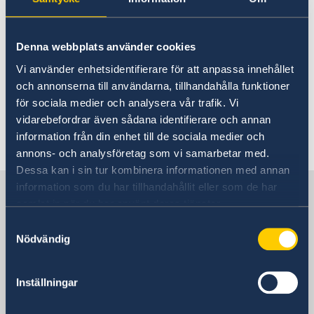
How can I become a Swedish
About us
citizen?
Honorary Consulates
News
Work with us
Denna webbplats använder cookies
News
For detailed information on the requirements
Vi använder enhetsidentifierare för att anpassa innehållet
for becoming a Swedish citizen, please visit the
och annonserna till användarna, tillhandahålla funktioner
Swedish Migration Agency's website
.
för sociala medier och analysera vår trafik. Vi
vidarebefordrar även sådana identifierare och annan
information från din enhet till de sociala medier och
Last updated 14 Nov 2017, 2.34 PM
annons- och analysföretag som vi samarbetar med.
Dessa kan i sin tur kombinera informationen med annan
information som du har tillhandahållit eller som de har
Sweden in United Kingdom
samlat in när du har använt deras tjänster.
Samtyckesval
The Embassy
Nödvändig
Postal address
Inställningar
Embassy of Sweden
11 Montagu Place