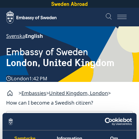
Sweden Abroad
Svenska
English
Embassy of Sweden
London, United Kingdom
London
1:42 PM
Embassies
United Kingdom, London
How can I become a Swedish citizen?
United Kingdom, London
Contact / Opening hours
Samtycke
Information
Om