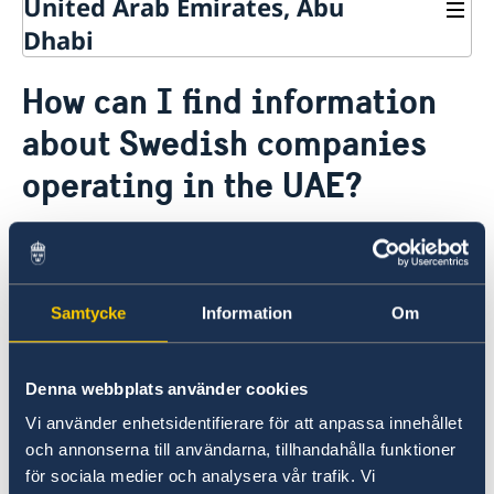
United Arab Emirates, Abu
Dhabi
Contact
How can I find information
About us
about Swedish companies
Embassy Staff
Current
Vacancies
operating in the UAE?
News
You can find a list of Swedish companies
operating in the UAE through the Business
Directory. This directory reflects the strong ties
Samtycke
Information
Om
between Sweden and the UAE, highlights the
innovation, expertise, entrepreneurship, and
commitment of Swedish businesses in the UAE
Denna webbplats använder cookies
and the region.
Vi använder enhetsidentifierare för att anpassa innehållet
och annonserna till användarna, tillhandahålla funktioner
Download/View the Swedish Business Directory
för sociala medier och analysera vår trafik. Vi