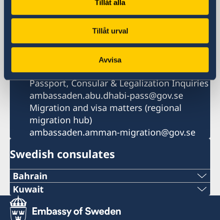
Tillåt alla
+971 2 417 88 00
Fax
Tillåt urval
+971 2 417 88 50
Email
Main Email Address
Avvisa
Ambassaden.abu-dhabi@gov.se
Passport, Consular & Legalization Inquiries
ambassaden.abu.dhabi-pass@gov.se
Migration and visa matters (regional
migration hub)
ambassaden.amman-migration@gov.se
Swedish consulates
Bahrain
Tel
Kuwait
Phone
+973 17 339 799