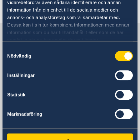
vidarebefordrar även sådana identifierare och annan
Last updated 01 Oct 2024, 9.22 AM
information från din enhet till de sociala medier och
annons- och analysföretag som vi samarbetar med.
Dessa kan i sin tur kombinera informationen med annan
Sweden in United Arab Emirates
information som du har tillhandahållit eller som de har
samlat in när du har använt deras tjänster.
Samtyckesval
Embassy
Nödvändig
Visiting address
12th floor, Al Otaiba Tower
Inställningar
Zayed the 1st Street (Electra Street)
crossing with 4th Street
Statistik
Postal address
Embassy of Sweden
P.O. Box 31867
Marknadsföring
Abu Dhabi
United Arab Emirates
Phone