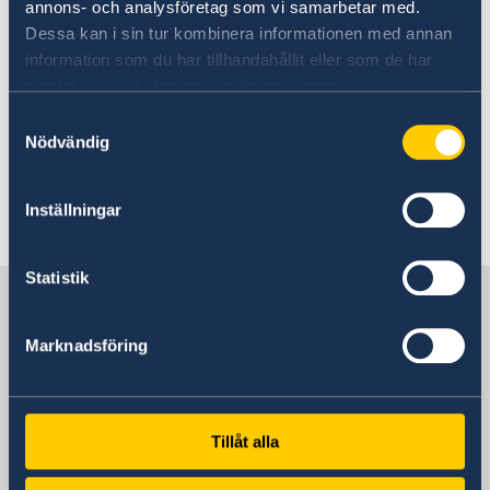
annons- och analysföretag som vi samarbetar med.
Dessa kan i sin tur kombinera informationen med annan
information som du har tillhandahållit eller som de har
samlat in när du har använt deras tjänster.
Samtyckesval
Nödvändig
Full statement.
Inställningar
Last updated 23 Apr 2020, 4.37 PM
Statistik
Sweden in UN, Geneva
Marknadsföring
Permanent Mission of Sweden
Visiting address
Tillåt alla
82, rue de Lausanne
Genève