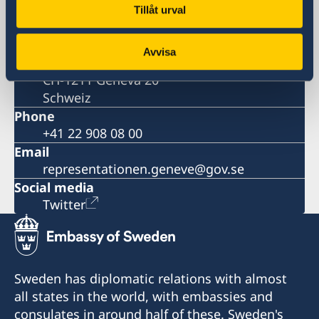
Postal address
Tillåt urval
Permanent Mission of Sweden to the
United Nations
Avvisa
Case Postale 190
CH-1211 Geneva 20
Schweiz
Phone
+41 22 908 08 00
Email
representationen.geneve@gov.se
Social media
Twitter
Sweden has diplomatic relations with almost
all states in the world, with embassies and
consulates in around half of these. Sweden's