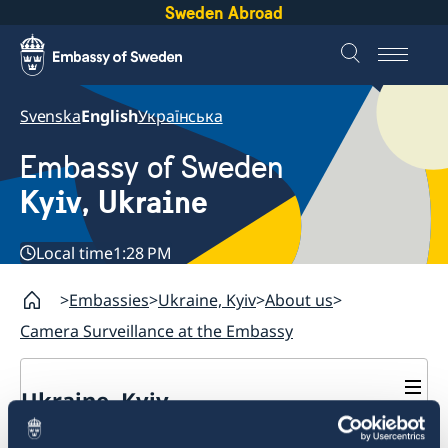
Sweden Abroad
Svenska
English
Українська
Embassy of Sweden
Kyiv, Ukraine
Local time
1:28 PM
Embassies
Ukraine, Kyiv
About us
Camera Surveillance at the Embassy
Ukraine, Kyiv
Contact