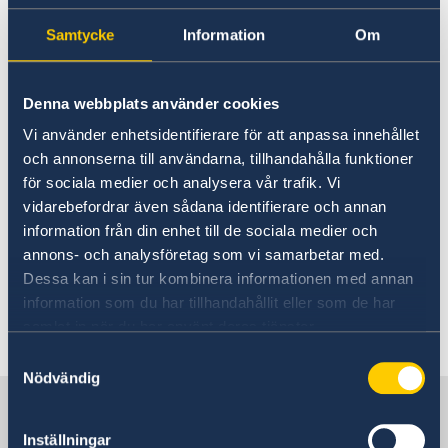
Starting September 16, 2021
Ambassador
About us
Swedish Visa Centers are
Samtycke
Information
Om
Camera Surveillance at the Embassy
Current
open for visitors
Vacancies
Denna webbplats använder cookies
Vi använder enhetsidentifierare för att anpassa innehållet
17 Sep 2021
och annonserna till användarna, tillhandahålla funktioner
för sociala medier och analysera vår trafik. Vi
Starting September 16, 2021 Visa
vidarebefordrar även sådana identifierare och annan
Application Centers in Kyiv, Lviv and
information från din enhet till de sociala medier och
Kharkiv will resume operations for
annons- och analysföretag som vi samarbetar med.
short stay visas.
Dessa kan i sin tur kombinera informationen med annan
information som du har tillhandahållit eller som de har
samlat in när du har använt deras tjänster.
Samtyckesval
Nödvändig
Sweden in Ukraine
Inställningar