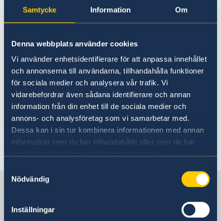
December 24, 2021 –
Ambassador
About us
Samtycke
Information
Om
January 09, 2022 the
Camera Surveillance at the Embassy
Current
Migration Section is closed.
Vacancies
Denna webbplats använder cookies
Vi använder enhetsidentifierare för att anpassa innehållet
27 Dec 2021
och annonserna till användarna, tillhandahålla funktioner
för sociala medier och analysera vår trafik. Vi
December 24, 2021 – January 09, 2022
vidarebefordrar även sådana identifierare och annan
the Migration Section is closed due to
information från din enhet till de sociala medier och
annons- och analysföretag som vi samarbetar med.
holidays.
Dessa kan i sin tur kombinera informationen med annan
information som du har tillhandahållit eller som de har
samlat in när du har använt deras tjänster.
Samtyckesval
Nödvändig
Sweden in Ukraine
Inställningar
Embassy