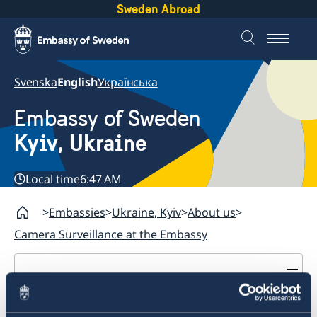
Sweden Abroad
Svenska
English
Українська
Embassy of Sweden
Kyiv, Ukraine
Local time
6:47 AM
Embassies
Ukraine, Kyiv
About us
Camera Surveillance at the Embassy
Ukraine, Kyiv
Contact