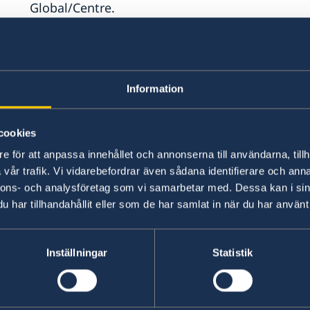
Global/Centre.
Adress:
Information
Centre de demande de visa
l´Immeuble Omrane, Rez-de-chaussé, Bloc B
cookies
Rue de Lac Léman, Les Berges du Lac, Tunis 105
e för att anpassa innehållet och annonserna till användarna, tillh
vår trafik. Vi vidarebefordrar även sådana identifierare och anna
Hemsida:
www.vfsglobal.com/finland/tunisia
nnons- och analysföretag som vi samarbetar med. Dessa kan i sin
har tillhandahållit eller som de har samlat in när du har använt 
Email:
info.fitn@vfshelpline.com
Inställningar
Statistik
Telefon: +216 70 145 756
För libyer: