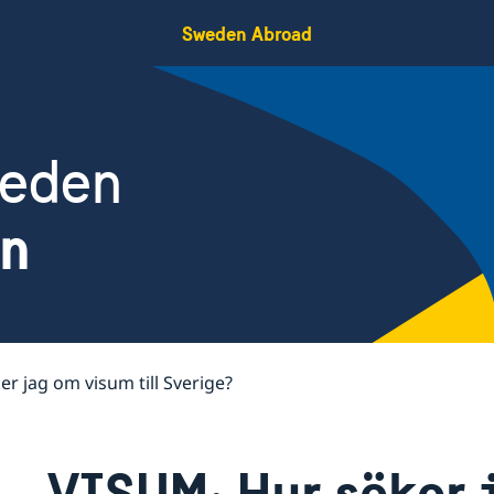
Sweden Abroad
weden
en
r jag om visum till Sverige?
VISUM: Hur söker 