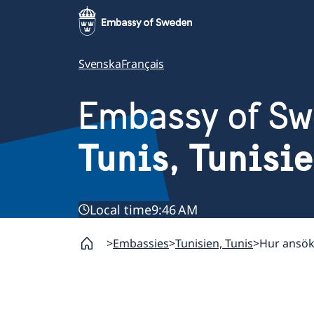
Svenska
Français
Embassy of S
Tunis, Tunisi
Local time
9:46 AM
Embassies
Tunisien, Tunis
Hur ansöke