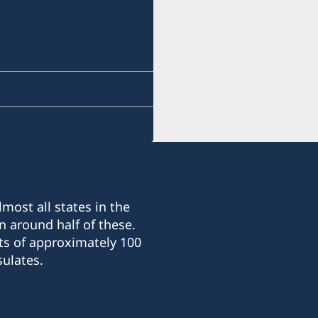
benghazi.swecons@yaho
Besökstid: 10.00-13.00, s
Honorärkonsul
Anders Nilsson
Konsulär assistent
Ahmed Barani
most all states in the
n around half of these.
ts of approximately 100
ulates.