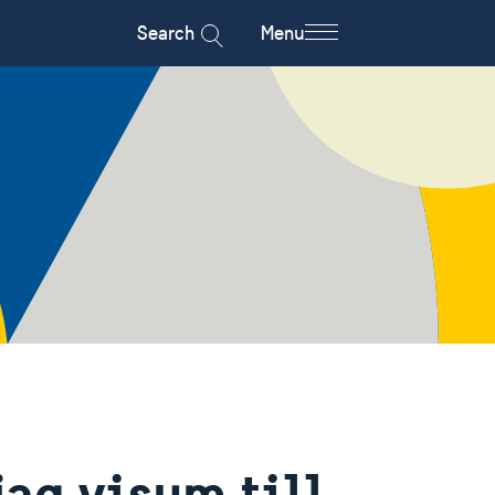
Search
Menu
jag visum till