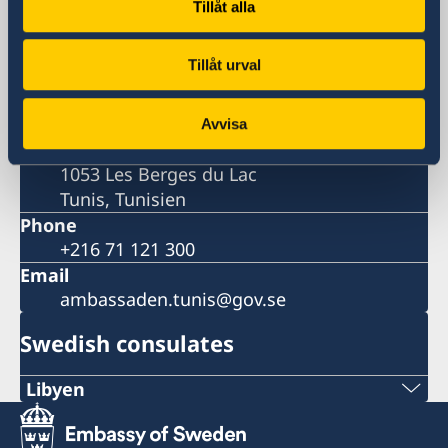
Tillåt alla
Rue du Lac Neuchâtel
Tunis
Tillåt urval
Postal address
Sveriges Ambassad Tunis
Dar Nordique
Avvisa
Rue du Lac Neuchâtel
1053 Les Berges du Lac
Tunis, Tunisien
Phone
+216 71 121 300
Email
ambassaden.tunis@gov.se
Swedish consulates
Libyen
Sveriges honorärkonsulat i Benghazi: