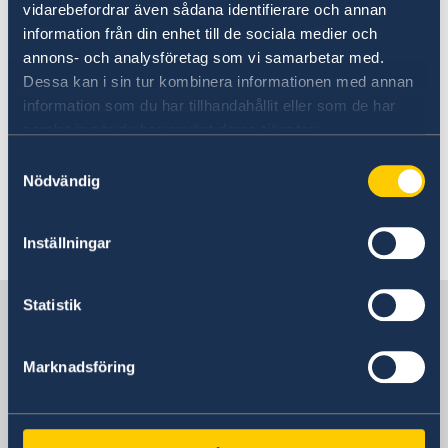
vidarebefordrar även sådana identifierare och annan
information från din enhet till de sociala medier och
Photo: Anders Löwdin/Riksdagen
annons- och analysföretag som vi samarbetar med.
Dessa kan i sin tur kombinera informationen med annan
information som du har tillhandahållit eller som de har
samlat in när du har använt deras tjänster.
The 2023 Statement of Foreign
Policy is available here:
Samtyckesval
Nödvändig
Speech: Statement of Foreign Policy 2023 on
government.se
Inställningar
Press release
Statistik
Sweden in Tunisia
Marknadsföring
Embassy
Visiting address
Dar Nordique