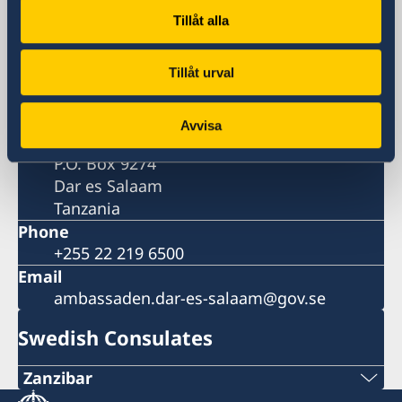
Embassy
Tillåt alla
Visiting address
Mirambo Street/Garden Avenue
Tillåt urval
Dar es Salaam
Postal address
Avvisa
Embassy of Sweden
P.O. Box 9274
Dar es Salaam
Tanzania
Phone
+255 22 219 6500
Email
ambassaden.dar-es-salaam@gov.se
Swedish Consulates
Zanzibar