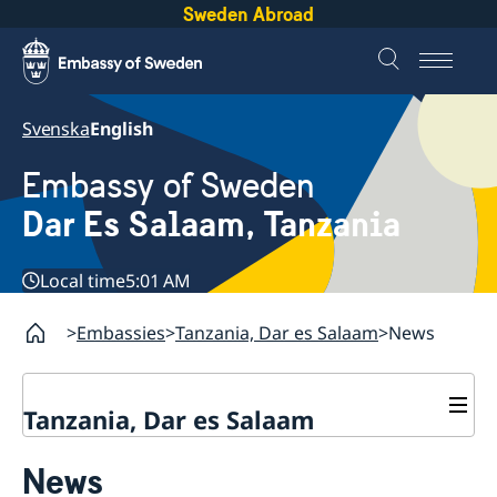
Sweden Abroad
Svenska
English
Embassy of Sweden
Dar Es Salaam, Tanzania
Local time
5:01 AM
Embassies
Tanzania, Dar es Salaam
News
Tanzania, Dar es Salaam
Contact
News
About us