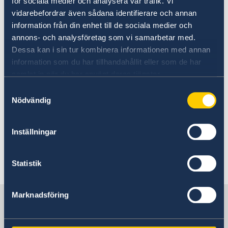
för sociala medier och analysera vår trafik. Vi
Government’s priorities in 2025
vidarebefordrar även sådana identifierare och annan
Statement of Foreign Policy
information från din enhet till de sociala medier och
annons- och analysföretag som vi samarbetar med.
Dessa kan i sin tur kombinera informationen med annan
26 Jan 2025
information som du har tillhandahållit eller som de har
samlat in när du har använt deras tjänster.
Energy Summit
Samtyckesval
Nödvändig
20 Jan 2025
Call for Applications: Nobel Prize
Inställningar
Teacher Summit 2025
Statistik
1
2
»
Marknadsföring
Sweden in Tanzania