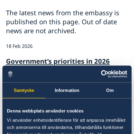
Embassy staff
News
The latest news from the embassy is
The Embassy Building
Sweden Tanzania 60 Years
published on this page. Out of date
news are not archived.
18 Feb 2026
Government’s priorities in 2026
Statement of Foreign Policy
05 Dec 2025
Samtycke
Information
Om
Sweden announces changes in
development cooperation
Denna webbplats använder cookies
Vi använder enhetsidentifierare för att anpassa innehållet
12 Feb 2025
och annonserna till användarna, tillhandahålla funktioner