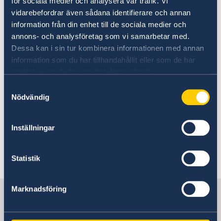
09 Nov 2023
för sociala medier och analysera vår trafik. Vi
vidarebefordrar även sådana identifierare och annan
The embassy is only excepting
information från din enhet till de sociala medier och
annons- och analysföretag som vi samarbetar med.
visitors with booked appointments
Dessa kan i sin tur kombinera informationen med annan
information som du har tillhandahållit eller som de har
06 Mar 2023
samlat in när du har använt deras tjänster.
Samtyckesval
Handbook against human trafficking
Nödvändig
15 Feb 2023
Inställningar
2023 Statement of Foreign Policy
Statistik
«
1
2
Marknadsföring
Sweden in Tanzania