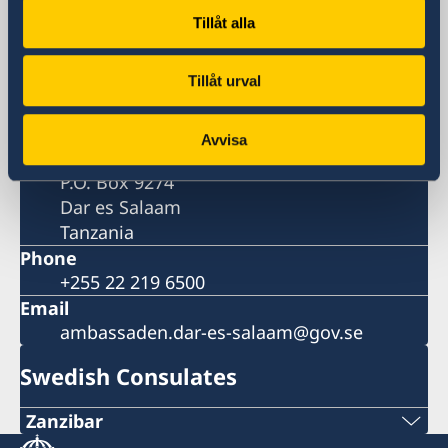
Embassy
Tillåt alla
Visiting address
Mirambo Street/Garden Avenue
Tillåt urval
Dar es Salaam
Postal address
Avvisa
Embassy of Sweden
P.O. Box 9274
Dar es Salaam
Tanzania
Phone
+255 22 219 6500
Email
ambassaden.dar-es-salaam@gov.se
Swedish Consulates
Zanzibar