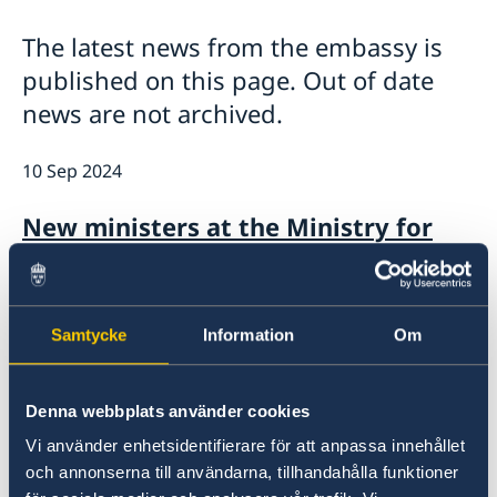
Embassy staff
News
The latest news from the embassy is
The Embassy Building
Sweden Tanzania 60 Years
published on this page. Out of date
news are not archived.
10 Sep 2024
New ministers at the Ministry for
Foreign Affairs
20 Mar 2024
Samtycke
Information
Om
The Government’s foreign and
security policy priorities following
Denna webbplats använder cookies
Sweden’s accession to NATO
Vi använder enhetsidentifierare för att anpassa innehållet
och annonserna till användarna, tillhandahålla funktioner