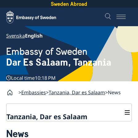
Sweden Abroad
Svenska
English
Embassy of Sweden
Dar Es Salaam, Tanzania
Local time
10:18 PM
Embassies
Tanzania, Dar es Salaam
News
Tanzania, Dar es Salaam
Contact
News
About us