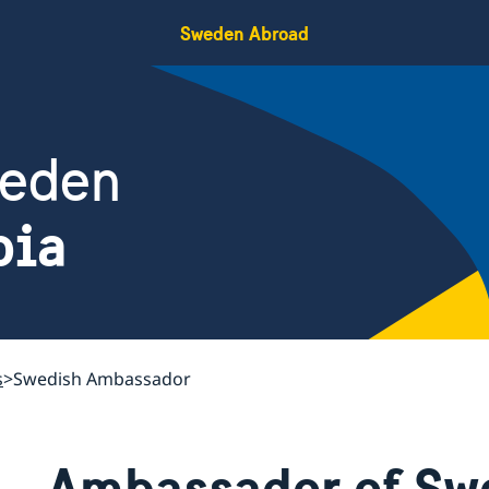
Sweden Abroad
weden
bia
s
Swedish Ambassador
Ambassador of Sw