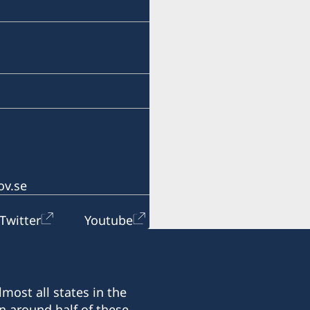
info@lawoffice-vujacic.c
Fax:
+382 20 22 97 30
Address:
Law Office Vujačić
Bulevar Ivana Crnojevica 
I-st floor Lamela A
81000 Podgorica
ov.se
Montenegro
Twitter
Youtube
Office hours:
Monday - Friday 09.00-13
most all states in the
Honorary Consul:
n around half of these.