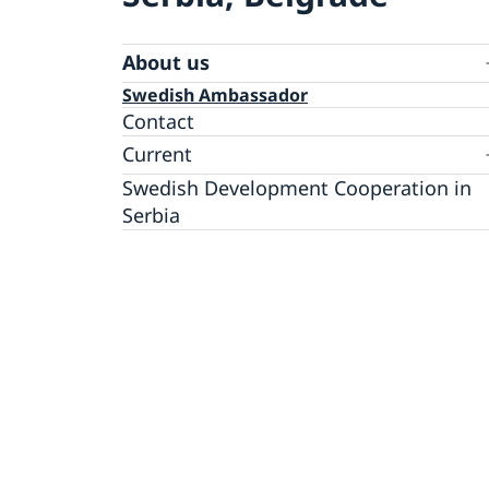
About us
Swedish Ambassador
Contact
Current
Swedish Development Cooperation in
News
Serbia
Applications for Schengen visas - changes
Calendar
Adoption
European language day