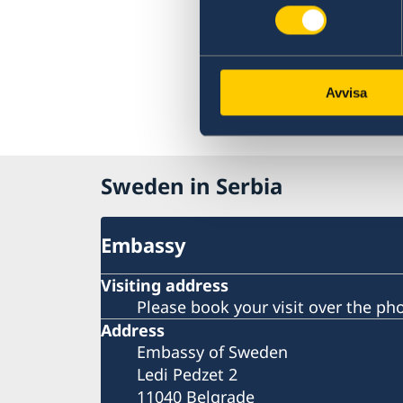
Avvisa
Sweden in Serbia
Embassy
Visiting address
Please book your visit over the ph
Address
Embassy of Sweden
Ledi Pedzet 2
11040 Belgrade