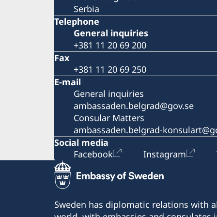
Serbia
Telephone
General inquiries
+381 11 20 69 200
Fax
+381 11 20 69 250
E-mail
General inquiries
ambassaden.belgrad@gov.se
Consular Matters
ambassaden.belgrad-konsulart@g
Social media
Facebook
Instagram
Sweden has diplomatic relations with al
world, with embassies and consulates i