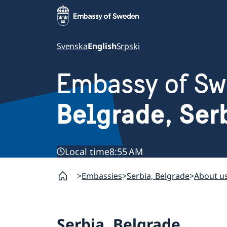
Svenska
English
Srpski
Embassy of S
Belgrade, Ser
Local time
8:55 AM
Embassies
Serbia, Belgrade
About u
Serbia, Belgrade