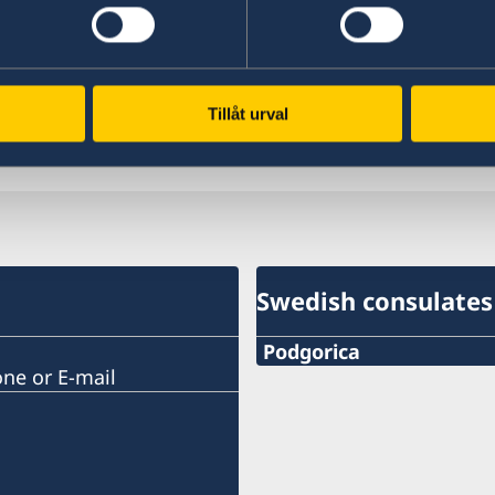
Tillåt urval
Swedish consulates
Podgorica
one or E-mail
Telephone:
+382 20 22 97 30
E-mail: