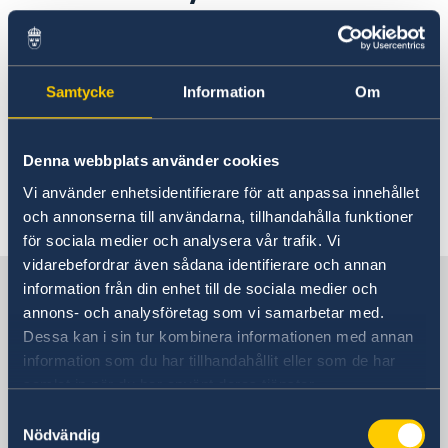
Current
September 20th
Information for swedes in Russia
06 Sep 2019
Samtycke
Information
Om
Embassy of Sweden in Moscow will be
closed on September 20th.
Denna webbplats använder cookies
Vi använder enhetsidentifierare för att anpassa innehållet
och annonserna till användarna, tillhandahålla funktioner
för sociala medier och analysera vår trafik. Vi
vidarebefordrar även sådana identifierare och annan
Sweden in Russia
information från din enhet till de sociala medier och
annons- och analysföretag som vi samarbetar med.
Dessa kan i sin tur kombinera informationen med annan
Embassy
information som du har tillhandahållit eller som de har
samlat in när du har använt deras tjänster.
Visiting address
Samtyckesval
Ulitsa Mosfilmovskaya 60
Nödvändig