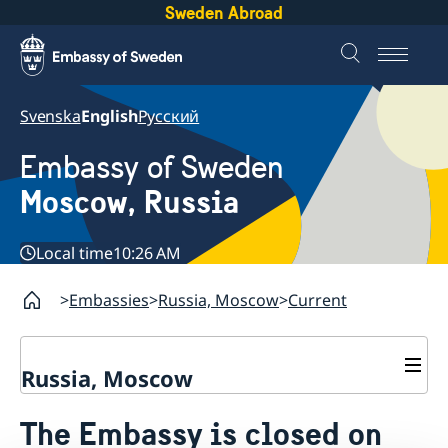
Sweden Abroad
Svenska
English
Русский
Embassy of Sweden
Moscow, Russia
Local time
10:26 AM
Embassies
Russia, Moscow
Current
Russia, Moscow
About us
The Embassy is closed on
Contact