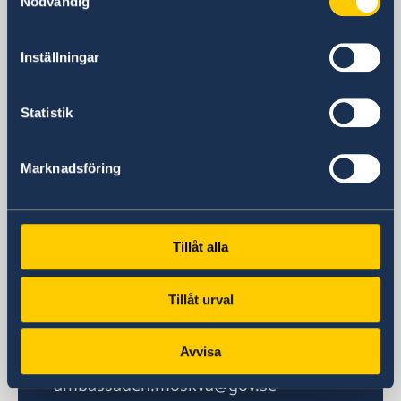
Ulitsa Mosfilmovskaya 60
Nödvändig
metro Kievskaya, Universitet or
Lomonosovsky prospect
Inställningar
Moscow
Postal address
Statistik
60 Mosfilmovskaya St.
115127 Moscow
Russia
Marknadsföring
Phone
Switch
+7 495 937 92 00/01
Tillåt alla
Migration
+7 495 937 92 01
Fax
Tillåt urval
+7 495 937 92 02
Email
Avvisa
Embassy
ambassaden.moskva@gov.se