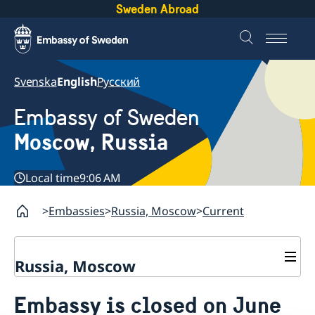
Sweden Abroad
Svenska
English
Русский
Embassy of Sweden
Moscow, Russia
Local time
9:06 AM
Embassies
Russia, Moscow
Current
Russia, Moscow
About us
Embassy is closed on June
Contact