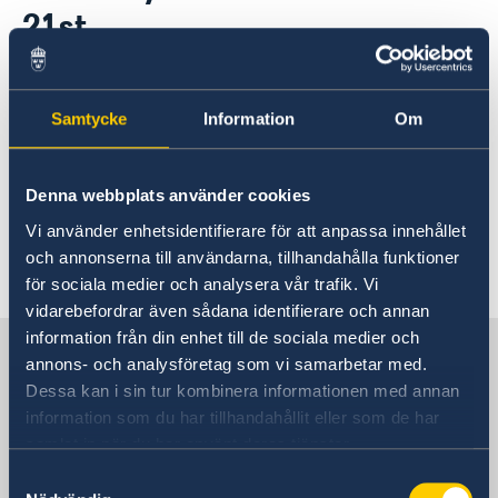
Current
21st
Information for swedes in Russia
13 Jun 2019
Samtycke
Information
Om
Embassy of Sweden in Moscow is
closed on June 21st due to
Denna webbplats använder cookies
Midsommar.
Vi använder enhetsidentifierare för att anpassa innehållet
och annonserna till användarna, tillhandahålla funktioner
för sociala medier och analysera vår trafik. Vi
vidarebefordrar även sådana identifierare och annan
information från din enhet till de sociala medier och
Sweden in Russia
annons- och analysföretag som vi samarbetar med.
Dessa kan i sin tur kombinera informationen med annan
information som du har tillhandahållit eller som de har
Embassy
samlat in när du har använt deras tjänster.
Visiting address
Samtyckesval