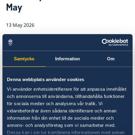
Current
May
Information for swedes in Russia
13 May 2026
The Embassy will be closed on 14–15
May due to a Swedish public holiday.
Samtycke
Information
Om
If you require urgent consular assistance,
please contact UD-Jouren in Stockholm by
calling the Embassy’s switchboard (+7 495 937
Denna webbplats använder cookies
92 00) and selecting the option to be
Vi använder enhetsidentifierare för att anpassa innehållet
connected, or directly at +46 8 405 50 05.
och annonserna till användarna, tillhandahålla funktioner
för sociala medier och analysera vår trafik. Vi
The Embassy will reopen as usual on 18 May.
vidarebefordrar även sådana identifierare och annan
information från din enhet till de sociala medier och
annons- och analysföretag som vi samarbetar med.
Last updated 13 May 2026, 5.35 PM
Dessa kan i sin tur kombinera informationen med annan