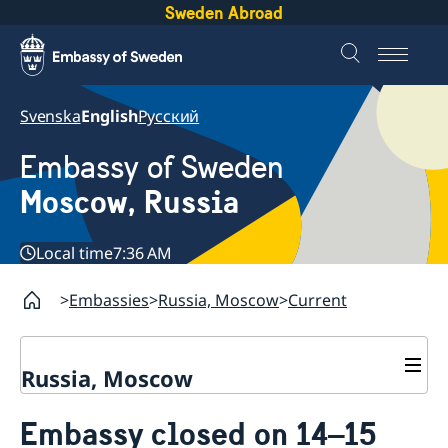
Sweden Abroad
Svenska
English
Русский
Embassy of Sweden
Moscow, Russia
Local time
7:36 AM
Embassies
Russia, Moscow
Current
Russia, Moscow
About us
Embassy closed on 14–15
Contact