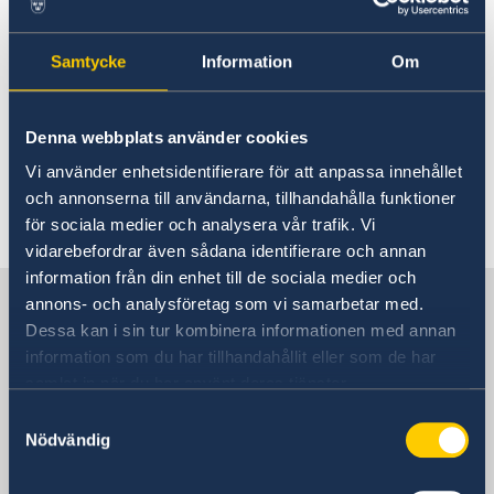
Do you want to report sexual
About us
abuse of children?
Embassy staff
GDPR Data Protection Policy
Samtycke
Information
Om
Information about what you can do if you
suspect that a child has been sexually abused
Denna webbplats använder cookies
Vi använder enhetsidentifierare för att anpassa innehållet
och annonserna till användarna, tillhandahålla funktioner
Last updated 18 Feb 2020, 11.15 AM
för sociala medier och analysera vår trafik. Vi
vidarebefordrar även sådana identifierare och annan
information från din enhet till de sociala medier och
Sweden in Romania, Bucharest
annons- och analysföretag som vi samarbetar med.
Dessa kan i sin tur kombinera informationen med annan
information som du har tillhandahållit eller som de har
Embassy
samlat in när du har använt deras tjänster.
Samtyckesval
Visiting address
Nödvändig
Șoseaua Kiseleff 43,
011343 Bucharest