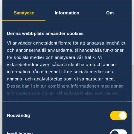
Are you planning to visit
About us
Sweden?
Embassy staff
GDPR Data Protection Policy
Samtycke
Information
Om
You can find information on the web page of
Denna webbplats använder cookies
the
Swedish Migrations Agency
.
Vi använder enhetsidentifierare för att anpassa innehållet
och annonserna till användarna, tillhandahålla funktioner
Last updated 13 Apr 2018, 12.44 PM
för sociala medier och analysera vår trafik. Vi
vidarebefordrar även sådana identifierare och annan
information från din enhet till de sociala medier och
Sweden in Romania, Bucharest
annons- och analysföretag som vi samarbetar med.
Dessa kan i sin tur kombinera informationen med annan
Embassy
information som du har tillhandahållit eller som de har
samlat in när du har använt deras tjänster.
Visiting address
Samtyckesval
Șoseaua Kiseleff 43,
Nödvändig
011343 Bucharest
Romania
Inställningar