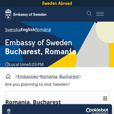
Sweden Abroad
Svenska
English
Română
Embassy of Sweden
Bucharest, Romania
Local time
5:03 PM
Embassies
Romania, Bucharest
Are you planning to visit Sweden?
Romania, Bucharest
Contact