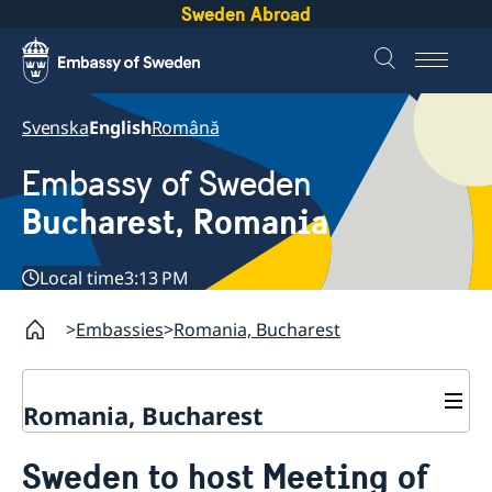
Sweden Abroad
Svenska
English
Română
Embassy of Sweden
Bucharest, Romania
Local time
3:13 PM
Embassies
Romania, Bucharest
Romania, Bucharest
Contact
Sweden to host Meeting of
About us