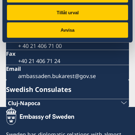
Postal address
Ambasada Suediei
Tillåt urval
Căsuța Poștală 2-142
014730 Bucureşti
Romania
Avvisa
Phone
+ 40 21 406 71 00
Fax
+40 21 406 71 24
Email
ambassaden.bukarest@gov.se
Swedish Consulates
Cluj-Napoca
Telefon
+40 720 660620
Sweden has diplomatic relations with almost