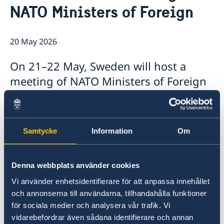
NATO Ministers of Foreign
Embassy staff
GDPR Data Protection Policy
20 May 2026
On 21–22 May, Sweden will host a
meeting of NATO Ministers of Foreign
Affairs in Helsingborg.
This will be the first time that Sweden has
Samtycke
Information
Om
hosted a NATO meeting at ministerial level.
“Hosting a high-level meeting for the Alliance is
Denna webbplats använder cookies
a demonstration of Sweden’s ambitions to be
Vi använder enhetsidentifierare för att anpassa innehållet
an active and constructive NATO Ally,” says
och annonserna till användarna, tillhandahålla funktioner
Minister for Foreign Affairs Maria Malmer
för sociala medier och analysera vår trafik. Vi
Stenergard.
vidarebefordrar även sådana identifierare och annan