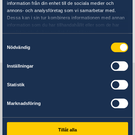
information från din enhet till de sociala medier och
For more information please see:
annons- och analysföretag som vi samarbetar med.
Meeting of NATO Ministers of Foreign Affairs in
Dessa kan i sin tur kombinera informationen med annan
Sweden - Government.se
information som du har tillhandahållit eller som de har
samlat in när du har använt deras tjänster.
Samtyckesval
Nödvändig
Last updated 19 May 2026, 3.41 PM
Inställningar
Sweden in Romania, Bucharest
Statistik
Embassy
Marknadsföring
Visiting address
Șoseaua Kiseleff 43,
011343 Bucharest
Romania
Tillåt alla