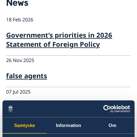
News
About us
Embassy Organisation
Current
18 Feb 2026
News
New Ambassador to Pakistan
Government’s priorities in 2026
Statement of Foreign Policy
26 Nov 2025
false agents
07 Jul 2025
If you need to apply for a visa, you
can now do so in Islamabad
Samtycke
Information
Om
03 Apr 2025