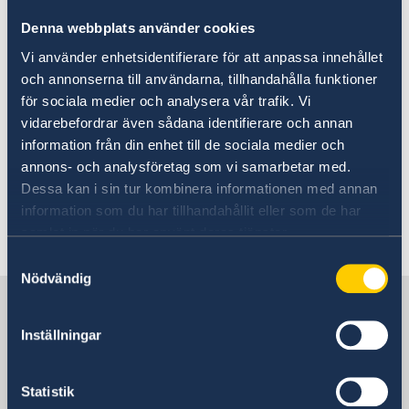
From 9 April, you can once again
Denna webbplats använder cookies
visit the embassy in Islamabad for
Vi använder enhetsidentifierare för att anpassa innehållet
och annonserna till användarna, tillhandahålla funktioner
certain migration matters
för sociala medier och analysera vår trafik. Vi
vidarebefordrar även sådana identifierare och annan
10 Sep 2024
information från din enhet till de sociala medier och
annons- och analysföretag som vi samarbetar med.
New ministers at the Ministry for
Dessa kan i sin tur kombinera informationen med annan
Foreign Affairs
information som du har tillhandahållit eller som de har
samlat in när du har använt deras tjänster.
1
2
»
Samtyckesval
Nödvändig
Sweden in Pakistan, Islamabad
Inställningar
Embassy
Statistik
Visiting address