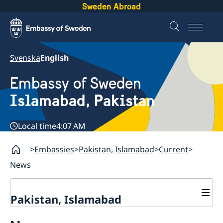
Sweden Abroad
Svenska
English
Embassy of Sweden
Islamabad, Pakistan
Local time
4:07 AM
Embassies
Pakistan, Islamabad
Current
News
Pakistan, Islamabad
Contact