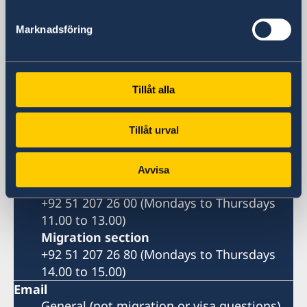
House No. 4, Street No. 5
Sector F-6/3
Marknadsföring
Islamabad
Postal address
Embassy of Sweden
Tillåt alla
P.O. Box 1100
Islamabad
Tillåt urval
Pakistan
Phone
Embassy Switchboard. General, not
Avvisa
migration or visa questions:
+92 51 207 26 00 (Mondays to Thursdays
11.00 to 13.00)
Migration section
+92 51 207 26 80 (Mondays to Thursdays
14.00 to 15.00)
Email
General (not migration or visa questions)