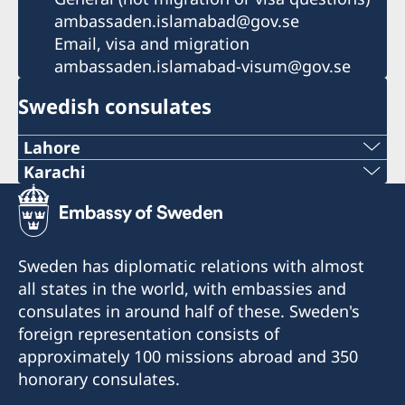
ambassaden.islamabad@gov.se
Email, visa and migration
ambassaden.islamabad-visum@gov.se
Swedish consulates
Lahore
Tel:
Karachi
Tel/WhatsApp:
+92 42 3576 39 72
021-300-0569458
Tel:
Sweden has diplomatic relations with almost
Email:
all states in the world, with embassies and
+92 42 3575 34 04-6
consulates in around half of these. Sweden's
swedishconsulate.khi@gmail.com
E-post:
foreign representation consists of
Visiting Address:
approximately 100 missions abroad and 350
swedishconsulatelahore@gmail.com
Town House No. D-62/1-A Block-4
honorary consulates.
K.D.A. Scheme No.5