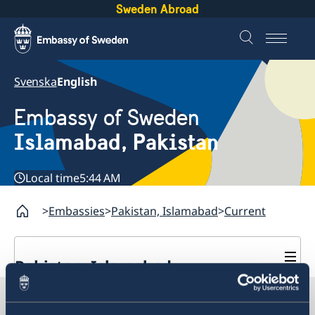
Sweden Abroad
Svenska
English
Embassy of Sweden
Islamabad, Pakistan
Local time
5:44 AM
Embassies
Pakistan, Islamabad
Current
Pakistan, Islamabad
Contact
Sweden in Pakistan, Islamabad
About us