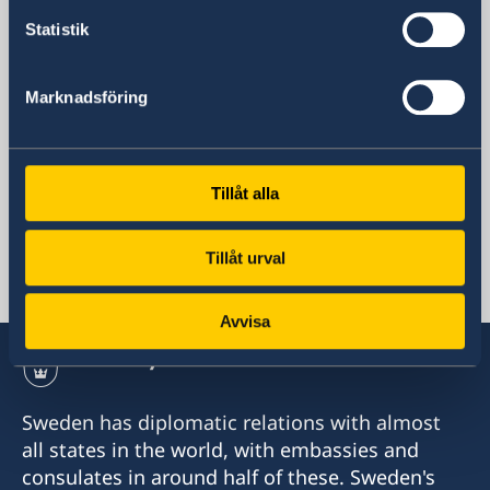
+92 51 207 26 80 (Mondays to Thursdays
Statistik
14.00 to 15.00)
Email
General (not migration or visa questions)
Marknadsföring
ambassaden.islamabad@gov.se
Email, visa and migration
ambassaden.islamabad-visum@gov.se
Tillåt alla
Swedish consulates
Tillåt urval
Lahore
Tel:
Karachi
Avvisa
Tel/WhatsApp:
+92 42 3576 39 72
021-300-0569458
Tel:
Sweden has diplomatic relations with almost
Email:
all states in the world, with embassies and
+92 42 3575 34 04-6
consulates in around half of these. Sweden's
swedishconsulate.khi@gmail.com