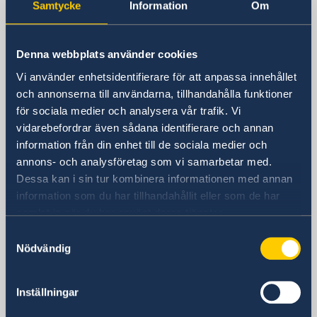
Samtycke
Information
Om
Embassy Organisation
Current
Embassy
News
Denna webbplats använder cookies
New Ambassador to Pakistan
Visiting address
Vi använder enhetsidentifierare för att anpassa innehållet
House No. 4, Street No. 5
och annonserna till användarna, tillhandahålla funktioner
Sector F-6/3
för sociala medier och analysera vår trafik. Vi
Islamabad
vidarebefordrar även sådana identifierare och annan
Postal address
information från din enhet till de sociala medier och
Embassy of Sweden
annons- och analysföretag som vi samarbetar med.
P.O. Box 1100
Dessa kan i sin tur kombinera informationen med annan
Islamabad
information som du har tillhandahållit eller som de har
Pakistan
samlat in när du har använt deras tjänster.
Phone
Samtyckesval
Embassy Switchboard. General, not
Nödvändig
migration or visa questions:
+92 51 207 26 00 (Mondays to Thursdays
11.00 to 13.00)
Inställningar
Migration section