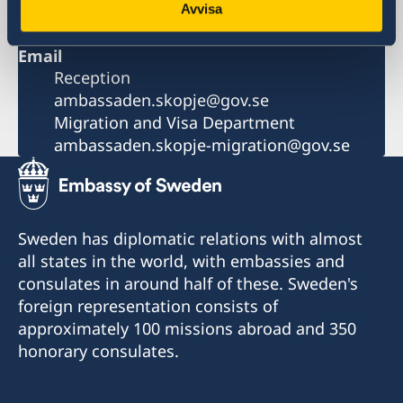
hours Mon-Thu 11.00-12.00
Avvisa
+389 2 3297 898
Email
Reception
ambassaden.skopje@gov.se
Migration and Visa Department
ambassaden.skopje-migration@gov.se
Sweden has diplomatic relations with almost
all states in the world, with embassies and
consulates in around half of these. Sweden's
foreign representation consists of
approximately 100 missions abroad and 350
honorary consulates.