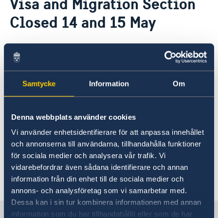
Visa and Migration Section
Ambassador
Contact / Opening Hours
Closed 14 and 15 May
Data Protection Policy
Book an appointment
Current
Development cooperation
News
13 May 2025
Rules for resident permits for visits
Invitation to civil society organisations for
Please be informed that the Visa and
partnership with Sida
Samtycke
Information
Om
Migration Section will be closed on
Important information for Migration cases and
Passports
Wednesday and Thursday 14-15 May
2025.
Denna webbplats använder cookies
Vi använder enhetsidentifierare för att anpassa innehållet
Regular working hours resume on Friday, May
och annonserna till användarna, tillhandahålla funktioner
16th, 2025.
för sociala medier och analysera vår trafik. Vi
vidarebefordrar även sådana identifierare och annan
Last updated 13 May 2025, 2.36 PM
information från din enhet till de sociala medier och
annons- och analysföretag som vi samarbetar med.
Dessa kan i sin tur kombinera informationen med annan
Sweden in North Macedonia,
information som du har tillhandahållit eller som de har