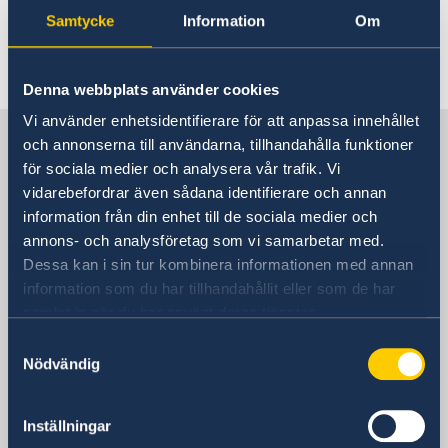
Data Protection Policy
Samtycke
Information
Om
Book an appointment
Current
Here you can find the latest news from
Development cooperation
News
the Embassy.
Denna webbplats använder cookies
Rules for resident permits for visits
Invitation to civil society organisations for
Vi använder enhetsidentifierare för att anpassa innehållet
Sweden in North Macedonia,
partnership with Sida
och annonserna till användarna, tillhandahålla funktioner
Important information for Migration cases and
Skopje
för sociala medier och analysera vår trafik. Vi
Passports
vidarebefordrar även sådana identifierare och annan
information från din enhet till de sociala medier och
Embassy
annons- och analysföretag som vi samarbetar med.
Dessa kan i sin tur kombinera informationen med annan
Visiting address
information som du har tillhandahållit eller som de har
8ma Udarna Brigada No.2
samlat in när du har använt deras tjänster.
Skopje
Samtyckesval
Postal address
Nödvändig
Embassy of Sweden
8ma Udarna Brigada No.2
Inställningar
1000 Skopje