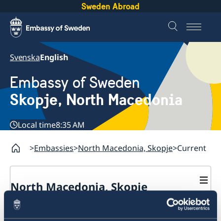
Sweden Abroad
Svenska
English
Embassy of Sweden
Skopje, North Macedonia
Local time
8:35 AM
Embassies
North Macedonia, Skopje
Current
North Macedonia, Skopje
About us
Current
Ambassador
Contact / Opening Hours